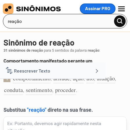
Assinar PRO
MENU
Sinônimo de reação
31 sinônimos de reação
para 5 sentidos da palavra
reação
:
Comportamento manifestado perante um
acontecimento:
Reescrever Texto
comportamento
atitude
ação
ato
atuação
,
,
,
,
,
1
Resumir Texto
conduta
sentimento
proceder
,
,
.
Corrigir Texto
Detector de IA