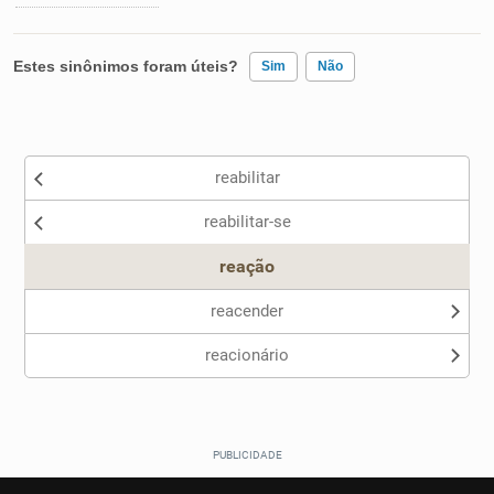
Estes sinônimos foram úteis?
Sim
Não
Existem sinônimos incorretos
reabilitar
Nenhum dos sinônimos apresentados me ajudou
reabilitar-se
Outro
reação
reacender
reacionário