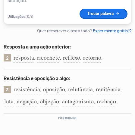
Humanizador de IA
Cata-letras
Resposta a uma ação anterior:
resposta
ricochete
reflexo
retorno
Conexões
,
,
,
.
2
Caça-palavras
Resistência e oposição a algo:
resistência
oposição
relutância
renitência
,
,
,
,
3
luta
negação
objeção
antagonismo
rechaço
,
,
,
,
.
Dicionário
Sinônimos