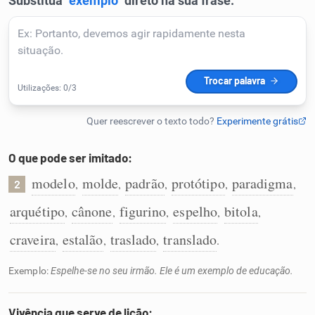
Humanizador de IA
Cata-letras
Conexões
O que pode ser imitado:
Caça-palavras
modelo
molde
padrão
protótipo
paradigma
,
,
,
,
,
2
arquétipo
cânone
figurino
espelho
bitola
,
,
,
,
,
craveira
estalão
traslado
translado
,
,
,
.
Dicionário
Exemplo:
Espelhe-se no seu irmão. Ele é um exemplo de educação.
Sinônimos
Vivência que serve de lição: