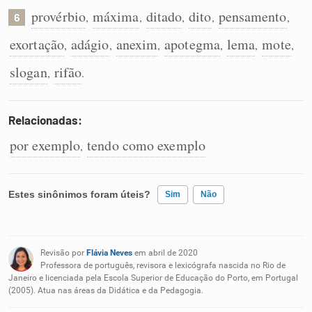
provérbio
máxima
ditado
dito
pensamento
,
,
,
,
,
6
exortação
adágio
anexim
apotegma
lema
mote
,
,
,
,
,
,
slogan
rifão
,
.
Relacionadas:
por exemplo
tendo como exemplo
,
Estes sinônimos foram úteis?
Sim
Não
Existem sinônimos incorretos
Revisão por
Flávia Neves
em abril de 2020
Nenhum dos sinônimos apresentados me ajudou
Professora de português, revisora e lexicógrafa nascida no Rio de
Janeiro e licenciada pela Escola Superior de Educação do Porto, em Portugal
(2005). Atua nas áreas da Didática e da Pedagogia.
Outro