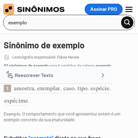
Assinar PRO
MENU
Sinônimo de exemplo
Lexicógrafa responsável: Flávia Neves
57 sinônimos de exemplo
para 6 sentidos da palavra
exemplo
:
Reescrever Texto
Amostra do que está sendo referido:
amostra
exemplar
caso
tipo
espécie
,
,
,
,
,
1
Resumir Texto
espécime
.
Corrigir Texto
Exemplo:
O comportamento que você apresentou ontem é um
exemplo concreto da sua imaturidade.
Detector de IA