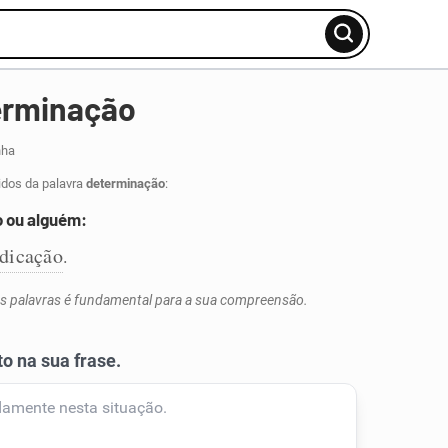
erminação
nha
idos da palavra
determinação
:
o ou alguém:
ndicação
.
s palavras é fundamental para a sua compreensão.