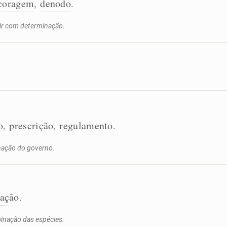
coragem
denodo
,
.
gir com determinação.
o
prescrição
regulamento
,
,
.
nação do governo.
zação
.
minação das espécies.