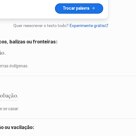
os, balizas ou fronteiras:
ão
.
erras indígenas.
solução
.
e se casar.
o ou vacilação: