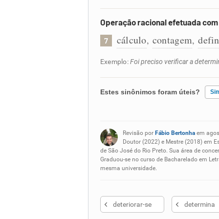
Operação racional efetuada com
cálculo
contagem
defi
,
,
7
Exemplo:
Foi preciso verificar a deter
Estes sinônimos foram úteis?
Si
Existem sinônimos incorretos
Revisão por
Fábio Bertonha
em agos
Nenhum dos sinônimos apresent
Doutor (2022) e Mestre (2018) em E
de São José do Rio Preto. Sua área de concen
Graduou-se no curso de Bacharelado em Letra
Outro
mesma universidade.
deteriorar-se
determina