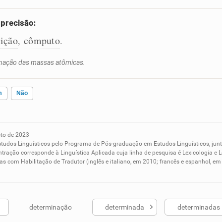
 precisão:
nição
cômputo
,
.
minação das massas atômicas.
m
Não
to de 2023
ados me ajudou
studos Linguísticos pelo Programa de Pós-graduação em Estudos Linguísticos, ju
tração corresponde à Linguística Aplicada cuja linha de pesquisa é Lexicologia e L
s com Habilitação de Tradutor (inglês e italiano, em 2010; francês e espanhol, 
determinação
determinada
determinadas