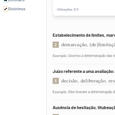
Sinônimos
Cata-letras
Estabelecimento de limites, marc
Conexões
demarcação
(de)limitaç
,
2
Caça-palavras
Exemplo:
Ocorreu a determinação das t
Juízo referente a uma avaliação:
decisão
deliberação
re
,
,
3
Dicionário
Exemplo:
Eles tiveram a determinação d
Sinônimos
Ausência de hesitação, titubeaçã