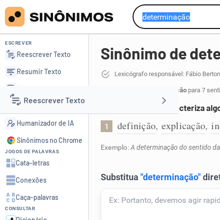
ESCREVER
Sinônimo de det
Reescrever Texto
Resumir Texto
Lexicógrafo responsável: Fábio Berto
Corrigir Texto
24 sinônimos de determinação
para 7 sent
Reescrever Texto
Detector de IA
Significação que caracteriza alg
Humanizador de IA
definição
explicação
i
,
,
1
Resumir Texto
Sinônimos no Chrome
Exemplo:
A determinação do sentido da
JOGOS DE PALAVRAS
Corrigir Texto
Cata-letras
Conexões
Detector de IA
Caça-palavras
CONSULTAR
Humanizador de IA
Dicionário