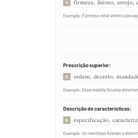
firmeza
ânimo
arrojo
,
,
,
4
Exemplo:
É preciso estar atento para a
Prescrição superior:
ordem
decreto
mandad
,
,
5
Exemplo:
Essa medida foi uma determi
Descrição de características:
especificação
caracteri
,
6
Exemplo:
Os cientistas fizeram a deter