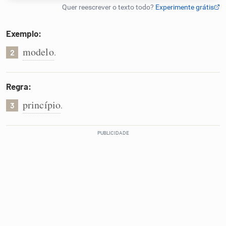
Humanizador de IA
Exemplo:
modelo
.
2
Cata-letras
Regra:
Conexões
princípio
.
3
Caça-palavras
Dicionário
Sinônimos