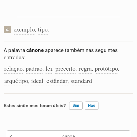
exemplo
tipo
,
.
4
A palavra
cânone
aparece também nas seguintes
entradas:
relação
padrão
lei
preceito
regra
protótipo
,
,
,
,
,
,
arquétipo
ideal
estândar
standard
,
,
,
Estes sinônimos foram úteis?
Sim
Não
Existem sinônimos incorretos
canoa
Nenhum dos sinônimos apresentados me ajudou