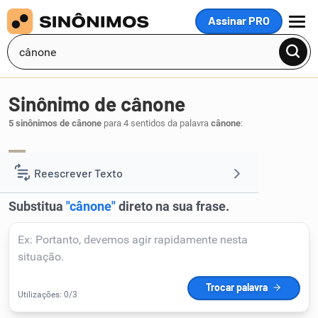
Assinar PRO
MENU
Sinônimo de cânone
5 sinônimos de cânone
para 4 sentidos da palavra
cânone
:
cânon
.
1
Reescrever Texto
Resumir Texto
Corrigir Texto
Detector de IA