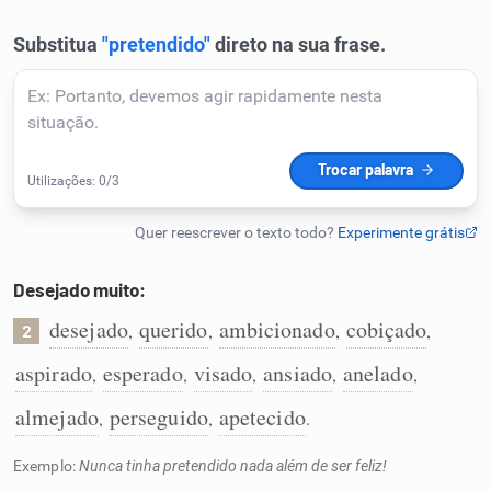
Humanizador de IA
Cata-letras
Conexões
Caça-palavras
Desejado muito:
desejado
querido
ambicionado
cobiçado
,
,
,
,
2
aspirado
esperado
visado
ansiado
anelado
,
,
,
,
,
Dicionário
almejado
perseguido
apetecido
,
,
.
Sinônimos
Exemplo:
Nunca tinha pretendido nada além de ser feliz!