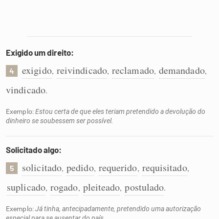
Exigido um direito:
exigido
reivindicado
reclamado
demandado
,
,
,
,
4
vindicado
.
Exemplo:
Estou certa de que eles teriam pretendido a devolução do
dinheiro se soubessem ser possível.
Solicitado algo:
solicitado
pedido
requerido
requisitado
,
,
,
,
5
suplicado
rogado
pleiteado
postulado
,
,
,
.
Exemplo:
Já tinha, antecipadamente, pretendido uma autorização
especial para se ausentar do país.