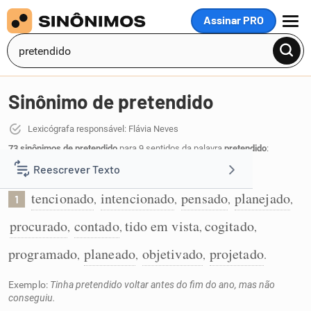
Assinar PRO
MENU
Sinônimo de pretendido
Lexicógrafa responsável: Flávia Neves
73 sinônimos de pretendido
para 9 sentidos da palavra
pretendido
:
Reescrever Texto
Tido intenção de:
tencionado
intencionado
pensado
planejado
,
,
,
,
1
Resumir Texto
procurado
contado
tido em vista
cogitado
,
,
,
,
Corrigir Texto
programado
planeado
objetivado
projetado
,
,
,
.
Exemplo:
Tinha pretendido voltar antes do fim do ano, mas não
Detector de IA
conseguiu.