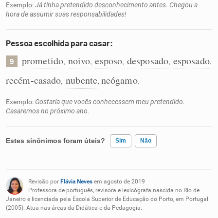
Exemplo:
Já tinha pretendido desconhecimento antes. Chegou a
hora de assumir suas responsabilidades!
Pessoa escolhida para casar:
prometido
noivo
esposo
desposado
esposado
,
,
,
,
,
9
recém-casado
nubente
neógamo
,
,
.
Exemplo:
Gostaria que vocês conhecessem meu pretendido.
Casaremos no próximo ano.
Estes sinônimos foram úteis?
Sim
Não
Existem sinônimos incorretos
Revisão por
Flávia Neves
em agosto de 2019
Nenhum dos sinônimos apresentados me ajudou
Professora de português, revisora e lexicógrafa nascida no Rio de
Janeiro e licenciada pela Escola Superior de Educação do Porto, em Portugal
(2005). Atua nas áreas da Didática e da Pedagogia.
Outro