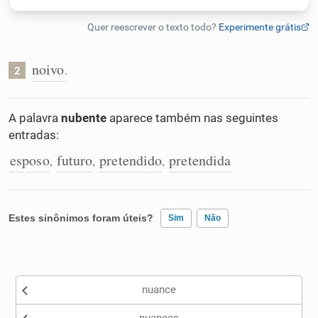
Humanizador de IA
noivo
.
2
Cata-letras
A palavra
nubente
aparece também nas seguintes
entradas:
Conexões
esposo
futuro
pretendido
pretendida
,
,
,
Caça-palavras
Estes sinônimos foram úteis?
Sim
Não
Dicionário
Existem sinônimos incorretos
nuance
Nenhum dos sinônimos apresentados me ajudou
Sinônimos