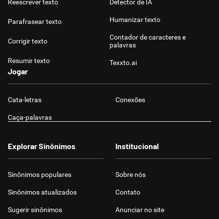
Reescrever texto
Detector de IA
Humanizar texto
Parafrasear texto
Contador de caracteres e
Corrigir texto
palavras
Resumir texto
Texxto.ai
Jogar
Cata-letras
Conexões
Caça-palavras
Explorar Sinônimos
Institucional
Sinônimos populares
Sobre nós
Sinônimos atualizados
Contato
Sugerir sinônimos
Anunciar no site