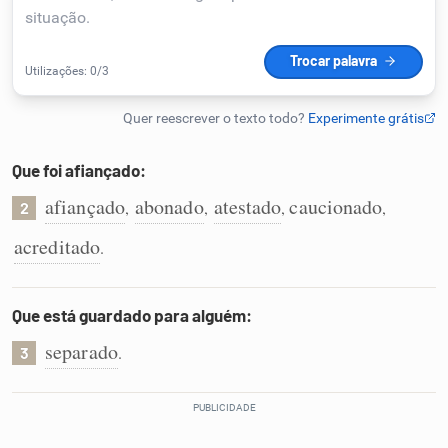
Humanizador de IA
Cata-letras
Que foi afiançado:
Conexões
afiançado
abonado
atestado
caucionado
,
,
,
,
2
acreditado
.
Caça-palavras
Que está guardado para alguém:
separado
.
3
Dicionário
Sinônimos