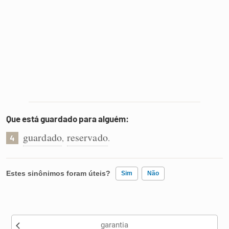
Que está guardado para alguém:
guardado
reservado
,
.
4
Estes sinônimos foram úteis?
Sim
Não
Existem sinônimos incorretos
garantia
Nenhum dos sinônimos apresentados me ajudou