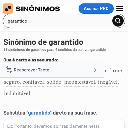
Assinar PRO
MENU
Sinônimo de garantido
19 sinônimos de garantido
para 4 sentidos da palavra
garantido
:
Que é certo e assegurado:
certo
assegurado
certificado
tranquilo
firme
Reescrever Texto
,
,
,
,
,
1
seguro
confiável
sólido
incontestável
inegável
,
,
,
,
,
Resumir Texto
indubitável
.
Corrigir Texto
Detector de IA