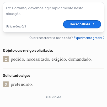
Humanizador de IA
Cata-letras
Conexões
Objeto ou serviço solicitado:
pedido
necessitado
exigido
demandado
,
,
,
.
Caça-palavras
2
Solicitado algo:
pretendido
.
3
Dicionário
Sinônimos