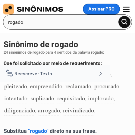
Assinar PRO
MENU
Sinônimo de rogado
24 sinônimos de rogado
para 4 sentidos da palavra
rogado
:
Que foi solicitado por meio de requerimento:
requerido
postulado
proposto
movido
Reescrever Texto
,
,
,
,
1
pleiteado
empreendido
reclamado
procurado
,
,
,
,
Resumir Texto
intentado
suplicado
requisitado
implorado
,
,
,
,
Corrigir Texto
diligenciado
arrogado
reivindicado
,
,
.
Detector de IA