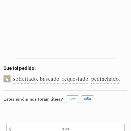
Que foi pedido:
solicitado
buscado
requestado
pedinchado
,
,
,
.
4
Estes sinônimos foram úteis?
Sim
Não
Existem sinônimos incorretos
roer
Nenhum dos sinônimos apresentados me ajudou