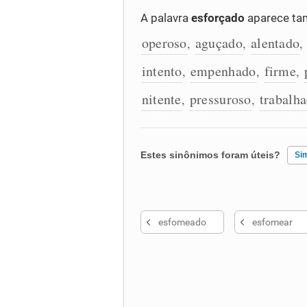
A palavra
esforçado
aparece ta
operoso
aguçado
alentado
,
,
,
intento
empenhado
firme
,
,
,
nitente
pressuroso
trabalh
,
,
Estes sinônimos foram úteis?
Si
Existem sinônimos incorretos
esfomeado
esfomear
Nenhum dos sinônimos apresent
Outro