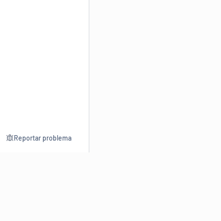
Reportar problema
Consultar
Escrev
Dicionário
Reescre