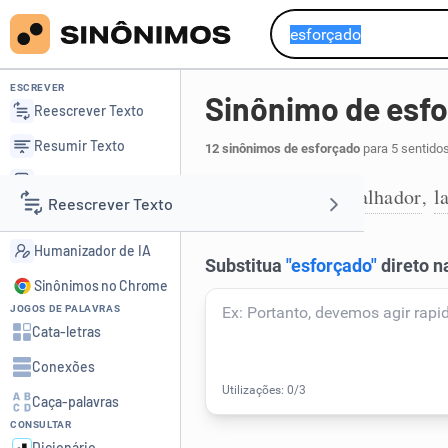
ESCREVER
Sinônimo de esf
Reescrever Texto
Resumir Texto
12 sinônimos de esforçado
para 5 sentido
Corrigir Texto
diligente
trabalhador
l
,
,
1
Reescrever Texto
Detector de IA
Humanizador de IA
Resumir Texto
Sinônimos no Chrome
JOGOS DE PALAVRAS
Corrigir Texto
Cata-letras
Conexões
Detector de IA
Caça-palavras
CONSULTAR
Humanizador de IA
Dicionário