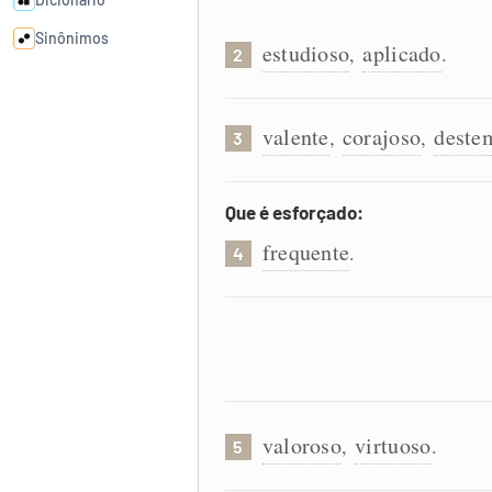
Sinônimos
estudioso
aplicado
,
.
2
Cata-letras
valente
corajoso
deste
,
,
3
Conexões
Que é esforçado:
Caça-palavras
frequente
.
4
Dicionário
Sinônimos
valoroso
virtuoso
,
.
5