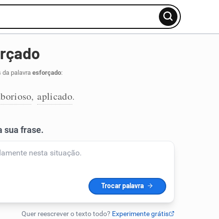
orçado
s da palavra
esforçado
:
aborioso
aplicado
,
.