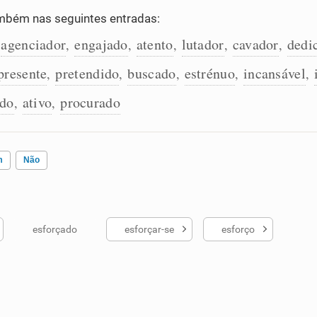
mbém nas seguintes entradas:
agenciador
engajado
atento
lutador
cavador
dedi
,
,
,
,
,
presente
pretendido
buscado
estrénuo
incansável
,
,
,
,
,
ado
ativo
procurado
,
,
m
Não
esforçado
esforçar-se
esforço
ados me ajudou