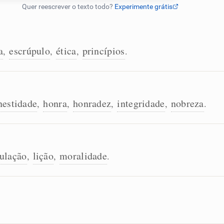
a
escrúpulo
ética
princípios
,
,
,
.
nestidade
honra
honradez
integridade
nobreza
,
,
,
,
.
ulação
lição
moralidade
,
,
.