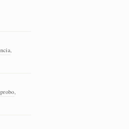
ência
,
probo
,