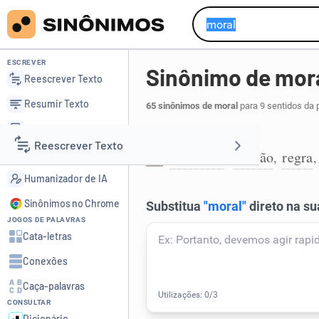
ESCREVER
Sinônimo de mor
Reescrever Texto
Resumir Texto
65 sinônimos de moral
para 9 sentidos da 
Corrigir Texto
Doutrina:
Reescrever Texto
Detector de IA
princípio
padrão
regra
,
,
1
Humanizador de IA
Resumir Texto
Sinônimos no Chrome
JOGOS DE PALAVRAS
Corrigir Texto
Cata-letras
Conexões
Detector de IA
Caça-palavras
CONSULTAR
Humanizador de IA
Dicionário