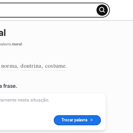
al
palavra
moral
:
norma
doutrina
costume
,
,
,
.