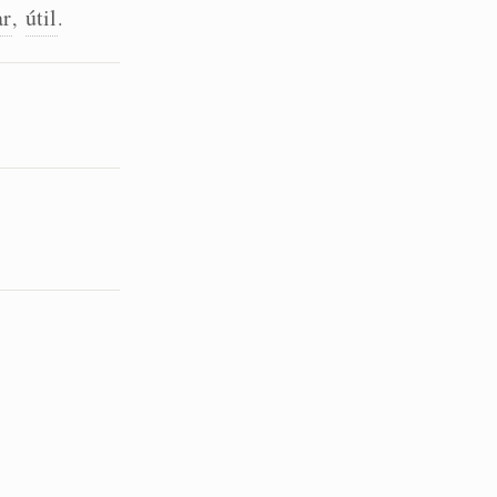
ar
útil
,
.