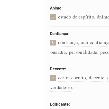
Ânimo:
estado de espírito
ânim
,
5
Confiança:
confiança
autoconfianç
,
6
ousadia
personalidade
pes
,
,
Decente:
certo
correto
decente
,
,
,
7
verdadeiro
.
Edificante: