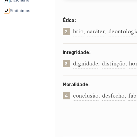
Sinônimos
Ética:
Cata-letras
brio
caráter
deontologi
,
,
2
Conexões
Integridade:
dignidade
distinção
ho
,
,
Caça-palavras
3
Moralidade:
conclusão
desfecho
fab
,
,
4
Dicionário
Sinônimos