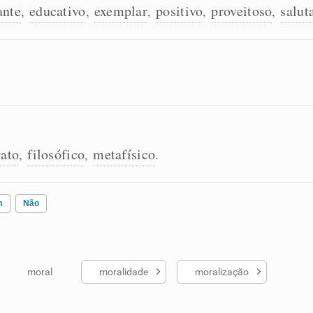
ante
educativo
exemplar
positivo
proveitoso
salut
,
,
,
,
,
rato
filosófico
metafísico
,
,
.
m
Não
moral
moralidade
moralização
ados me ajudou