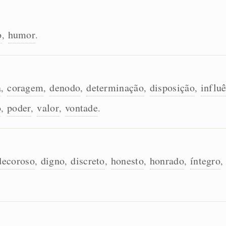
o
humor
,
.
a
coragem
denodo
determinação
disposição
influ
,
,
,
,
,
o
poder
valor
vontade
,
,
,
.
decoroso
digno
discreto
honesto
honrado
íntegro
,
,
,
,
,
,