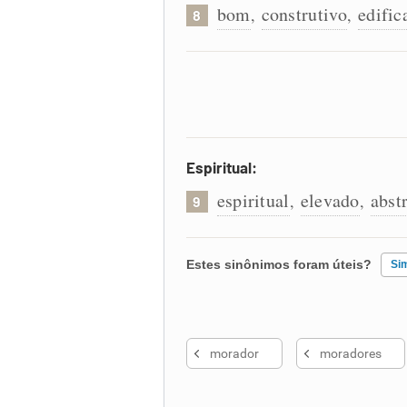
bom
construtivo
edific
,
,
8
Espiritual:
espiritual
elevado
abst
,
,
9
Estes sinônimos foram úteis?
Si
Existem sinônimos incorretos
morador
moradores
Nenhum dos sinônimos apresent
Outro