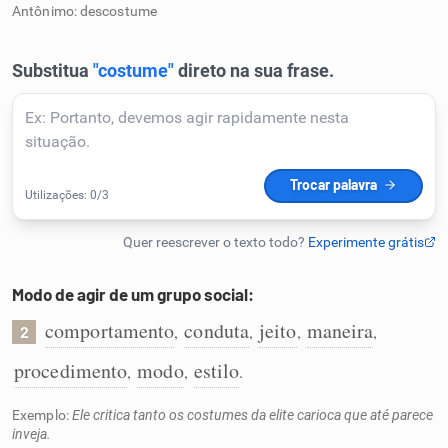
Antônimo: descostume
Humanizador de IA
Cata-letras
Conexões
Caça-palavras
Modo de agir de um grupo social:
comportamento
conduta
jeito
maneira
,
,
,
,
2
Dicionário
procedimento
modo
estilo
,
,
.
Sinônimos
Exemplo:
Ele critica tanto os costumes da elite carioca que até parece
inveja.