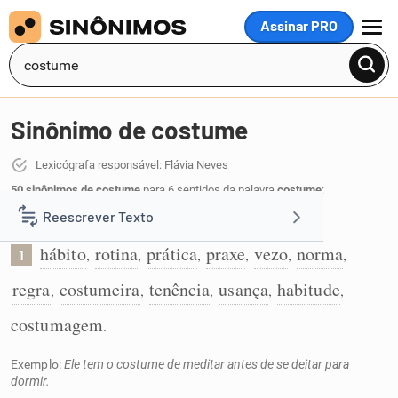
Assinar PRO
MENU
Sinônimo de costume
Lexicógrafa responsável: Flávia Neves
50 sinônimos de costume
para 6 sentidos da palavra
costume
:
Reescrever Texto
Comportamento habitual:
hábito
rotina
prática
praxe
vezo
norma
,
,
,
,
,
,
1
Resumir Texto
regra
costumeira
tenência
usança
habitude
,
,
,
,
,
Corrigir Texto
costumagem
.
Exemplo:
Ele tem o costume de meditar antes de se deitar para
Detector de IA
dormir.