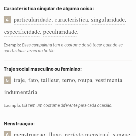
Característica singular de alguma coisa:
particularidade
característica
singularidade
,
,
,
4
especificidade
peculiaridade
,
.
Exemplo:
Essa campainha tem o costume de só tocar quando se
aperta duas vezes no botão.
Traje social masculino ou feminino:
traje
fato
tailleur
terno
roupa
vestimenta
,
,
,
,
,
,
5
indumentária
.
Exemplo:
Ela tem um costume diferente para cada ocasião.
Menstruação:
menstruação
fluxo
período menstrual
sangue
,
,
,
,
6