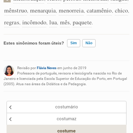
mênstruo
menarquia
menorreia
catamênio
chico
,
,
,
,
,
regras
incômodo
lua
mês
paquete
,
,
,
,
.
Estes sinônimos foram úteis?
Sim
Não
Existem sinônimos incorretos
Revisão por
Flávia Neves
em junho de 2019
Nenhum dos sinônimos apresentados me ajudou
Professora de português, revisora e lexicógrafa nascida no Rio de
Janeiro e licenciada pela Escola Superior de Educação do Porto, em Portugal
(2005). Atua nas áreas da Didática e da Pedagogia.
Outro
costumário
costumaz
costume