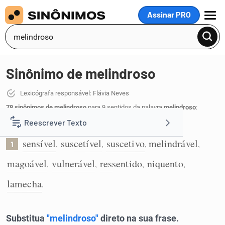
Assinar PRO
MENU
Sinônimo de melindroso
Lexicógrafa responsável: Flávia Neves
78 sinônimos de melindroso
para 9 sentidos da palavra
melindroso
:
Reescrever Texto
Que se ofende facilmente:
sensível
suscetível
suscetivo
melindrável
,
,
,
,
1
Resumir Texto
magoável
vulnerável
ressentido
niquento
,
,
,
,
Corrigir Texto
lamecha
.
Detector de IA