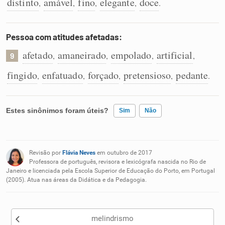
distinto
amável
fino
elegante
doce
,
,
,
,
.
Pessoa com atitudes afetadas:
afetado
amaneirado
empolado
artificial
,
,
,
,
9
fingido
enfatuado
forçado
pretensioso
pedante
,
,
,
,
.
Estes sinônimos foram úteis?
Sim
Não
Existem sinônimos incorretos
Revisão por
Flávia Neves
em outubro de 2017
Nenhum dos sinônimos apresentados me ajudou
Professora de português, revisora e lexicógrafa nascida no Rio de
Janeiro e licenciada pela Escola Superior de Educação do Porto, em Portugal
(2005). Atua nas áreas da Didática e da Pedagogia.
Outro
melindrismo