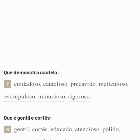
Que demonstra cautela:
cuidadoso
cauteloso
precavido
meticuloso
,
,
,
,
7
escrupuloso
minucioso
rigoroso
,
,
.
Que é gentil e cortês:
gentil
cortês
educado
atencioso
polido
,
,
,
,
,
8