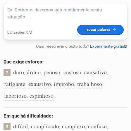
Humanizador de IA
Cata-letras
Conexões
Que exige esforço:
duro
árduo
penoso
custoso
cansativo
,
,
,
,
,
Caça-palavras
2
fatigante
exaustivo
ímprobo
trabalhoso
,
,
,
,
laborioso
espinhoso
,
.
Dicionário
Em que há dificuldade:
Sinônimos
difícil
complicado
complexo
confuso
,
,
,
,
3