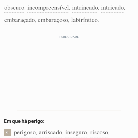
obscuro
incompreensível
intrincado
intricado
,
,
,
,
embaraçado
embaraçoso
labiríntico
,
,
.
Em que há perigo:
perigoso
arriscado
inseguro
riscoso
,
,
,
,
4