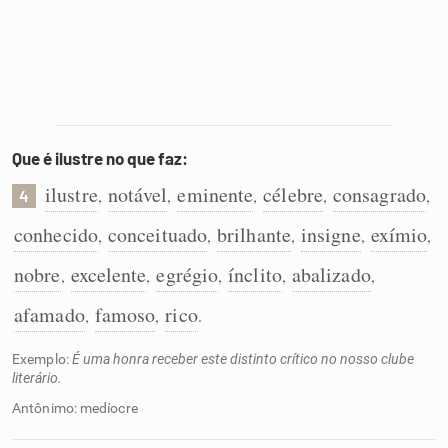
Que é ilustre no que faz:
ilustre
notável
eminente
célebre
consagrado
,
,
,
,
,
4
conhecido
conceituado
brilhante
insigne
exímio
,
,
,
,
,
nobre
excelente
egrégio
ínclito
abalizado
,
,
,
,
,
afamado
famoso
rico
,
,
.
Exemplo:
É uma honra receber este distinto crítico no nosso clube
literário.
Antônimo: medíocre