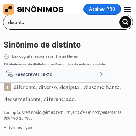
Assinar PRO
MENU
Sinônimo de distinto
Lexicógrafa responsável: Flávia Neves
56 sinônimos de distinto
para 5 sentidos da palavra
distinto
:
Reescrever Texto
Que difere, não sendo igual:
diferente
diverso
desigual
dissemelhante
,
,
,
,
1
Resumir Texto
dessemelhante
diferenciado
,
.
Corrigir Texto
Exemplo:
Meu irmão gêmeo tem um jeito de ser completamente
distinto do meu.
Detector de IA
Antônimo: igual