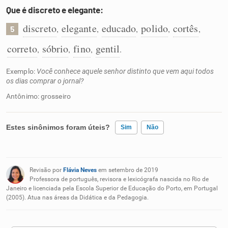
Que é discreto e elegante:
discreto
elegante
educado
polido
cortês
,
,
,
,
,
5
correto
sóbrio
fino
gentil
,
,
,
.
Exemplo:
Você conhece aquele senhor distinto que vem aqui todos
os dias comprar o jornal?
Antônimo: grosseiro
Estes sinônimos foram úteis?
Sim
Não
Existem sinônimos incorretos
Revisão por
Flávia Neves
em setembro de 2019
Nenhum dos sinônimos apresentados me ajudou
Professora de português, revisora e lexicógrafa nascida no Rio de
Janeiro e licenciada pela Escola Superior de Educação do Porto, em Portugal
(2005). Atua nas áreas da Didática e da Pedagogia.
Outro