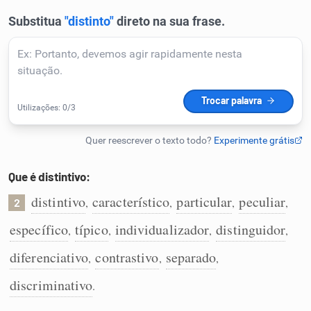
Humanizador de IA
Cata-letras
Conexões
Caça-palavras
Que é distintivo:
distintivo
característico
particular
peculiar
,
,
,
,
2
específico
típico
individualizador
distinguidor
,
,
,
,
Dicionário
diferenciativo
contrastivo
separado
,
,
,
discriminativo
.
Sinônimos