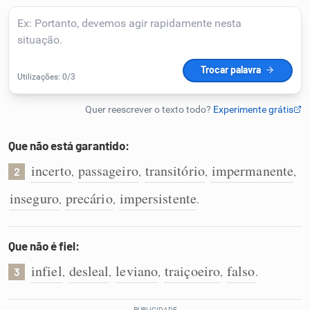
Humanizador de IA
Cata-letras
Conexões
Que não está garantido:
incerto
passageiro
transitório
impermanente
,
,
,
,
Caça-palavras
2
inseguro
precário
impersistente
,
,
.
Que não é fiel:
Dicionário
infiel
desleal
leviano
traiçoeiro
falso
,
,
,
,
.
3
Sinônimos