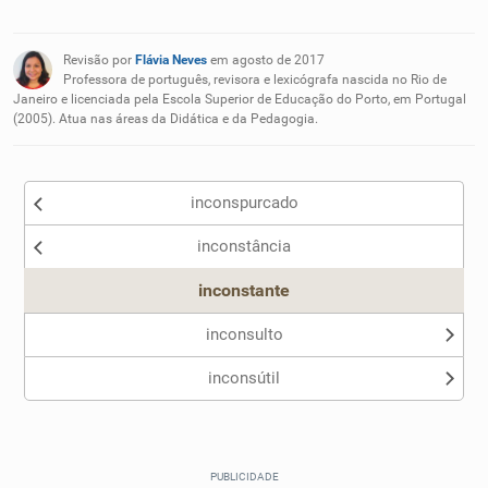
Existem sinônimos incorretos
Revisão por
Flávia Neves
em agosto de 2017
Nenhum dos sinônimos apresentados me ajudou
Professora de português, revisora e lexicógrafa nascida no Rio de
Janeiro e licenciada pela Escola Superior de Educação do Porto, em Portugal
(2005). Atua nas áreas da Didática e da Pedagogia.
Outro
inconspurcado
inconstância
inconstante
inconsulto
inconsútil