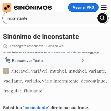
Assinar PRO
MENU
Sinônimo de inconstante
Lexicógrafa responsável: Flávia Neves
29 sinônimos de inconstante
para 4 sentidos da palavra
inconstante
:
Reescrever Texto
Que não se mantém constante:
alterável
variável
mutável
mudável
variante
,
,
,
,
,
1
Resumir Texto
vacilante
variado
vário intermitente
descontínuo
,
,
,
,
Corrigir Texto
irregular
flutuante
,
.
Detector de IA