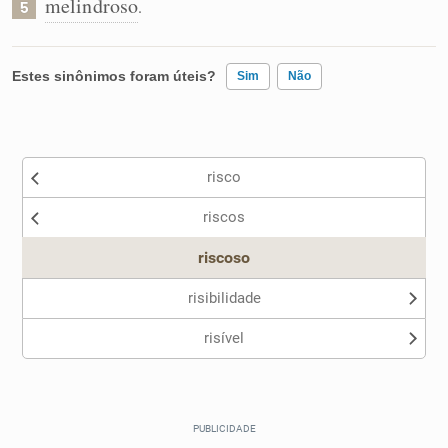
melindroso
.
5
Estes sinônimos foram úteis?
Sim
Não
Existem sinônimos incorretos
risco
Nenhum dos sinônimos apresentados me ajudou
riscos
Outro
riscoso
risibilidade
risível