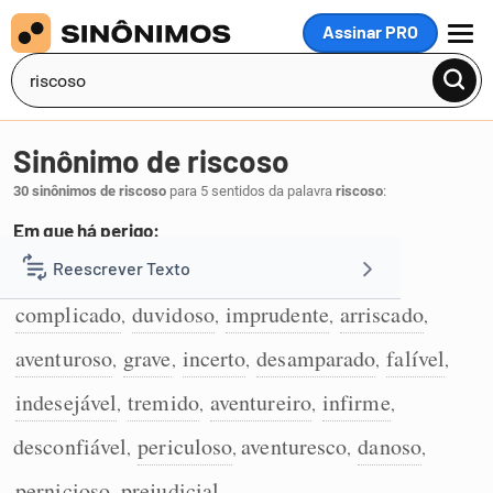
Assinar PRO
MENU
Sinônimo de riscoso
30 sinônimos de riscoso
para 5 sentidos da palavra
riscoso
:
Em que há perigo:
perigoso
instável
crítico
venturoso
Reescrever Texto
,
,
,
,
1
complicado
duvidoso
imprudente
arriscado
,
,
,
,
Resumir Texto
aventuroso
grave
incerto
desamparado
falível
,
,
,
,
,
Corrigir Texto
indesejável
tremido
aventureiro
infirme
,
,
,
,
desconfiável
periculoso
aventuresco
danoso
,
,
,
,
Detector de IA
pernicioso
prejudicial
,
.