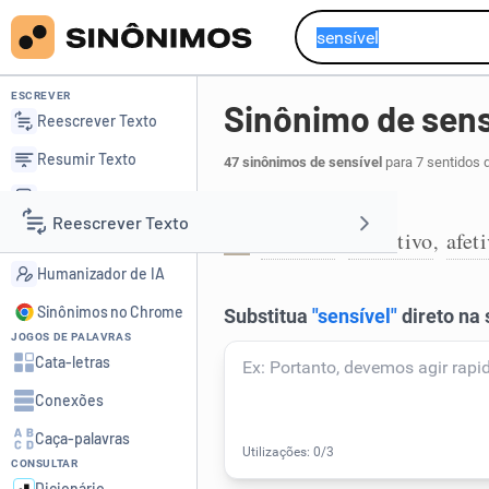
ESCREVER
Sinônimo de sens
Reescrever Texto
Resumir Texto
47 sinônimos de sensível
para 7 sentidos 
Corrigir Texto
Que sente:
Reescrever Texto
Detector de IA
emotivo
receptivo
afet
,
,
1
Humanizador de IA
Resumir Texto
Sinônimos no Chrome
JOGOS DE PALAVRAS
Corrigir Texto
Cata-letras
Conexões
Detector de IA
Caça-palavras
CONSULTAR
Humanizador de IA
Dicionário