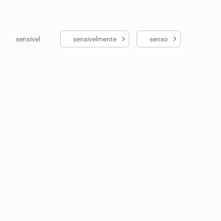
sensível
sensivelmente
senso
ados me ajudou