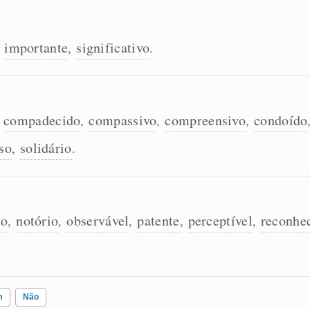
importante
significativo
,
,
.
compadecido
compassivo
compreensivo
condoído
,
,
,
,
so
solidário
,
.
to
notório
observável
patente
perceptível
reconhec
,
,
,
,
,
m
Não