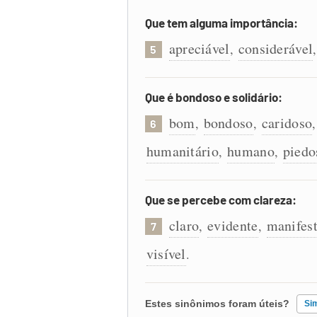
Que tem alguma importância:
apreciável
considerável
,
5
Que é bondoso e solidário:
bom
bondoso
caridoso
,
,
6
humanitário
humano
piedo
,
,
Que se percebe com clareza:
claro
evidente
manifes
,
,
7
visível
.
Estes sinônimos foram úteis?
Si