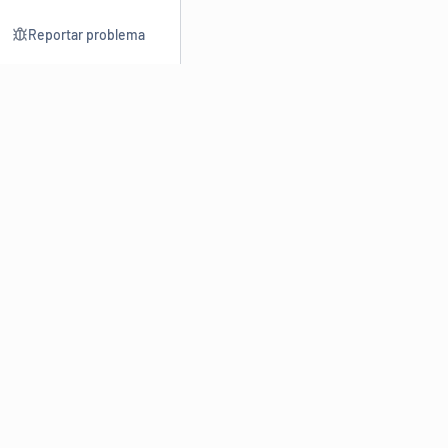
Reportar problema
Consultar
Escrev
Dicionário
Reescre
Sinônimos
Parafra
Conjugação
Corrigir
Antônimos
Resumir
O
Dicionário Online de Sinônimos
é parte do
Dicio.com.br
e
conta com mais de 30 mil sinônimos de palavras e de expressões