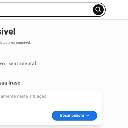
ível
da palavra
sensível
:
ivo
sentimental
,
.