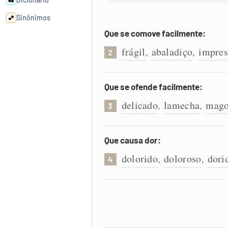
Sinônimos
Que se comove facilmente:
Cata-letras
frágil
abaladiço
impres
,
,
2
Conexões
Que se ofende facilmente:
delicado
lamecha
mago
,
,
Caça-palavras
3
Que causa dor:
dolorido
doloroso
dori
,
,
4
Dicionário
Sinônimos