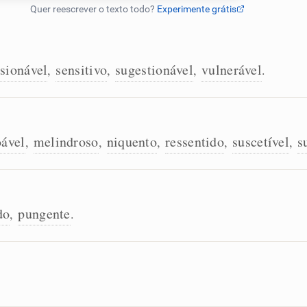
sionável
sensitivo
sugestionável
vulnerável
,
,
,
.
ável
melindroso
niquento
ressentido
suscetível
s
,
,
,
,
,
do
pungente
,
.