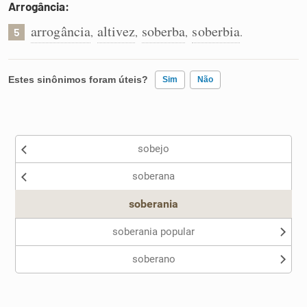
Arrogância:
arrogância
altivez
soberba
soberbia
,
,
,
.
5
Estes sinônimos foram úteis?
Sim
Não
Existem sinônimos incorretos
sobejo
Nenhum dos sinônimos apresentados me ajudou
soberana
Outro
soberania
soberania popular
soberano