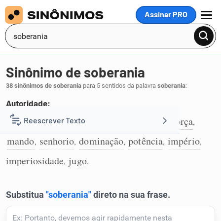
Assinar PRO
MENU
Sinônimo de soberania
38 sinônimos de soberania
para 5 sentidos da palavra
soberania
:
Autoridade:
autoridade
domínio
poder
poderio
força
Reescrever Texto
,
,
,
,
,
1
mando
senhorio
dominação
potência
império
,
,
,
,
,
Resumir Texto
imperiosidade
jugo
,
.
Corrigir Texto
Detector de IA