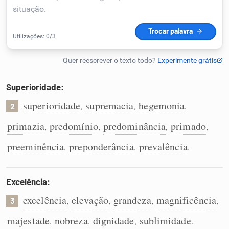
Humanizador de IA
Cata-letras
Superioridade:
Conexões
superioridade
supremacia
hegemonia
,
,
,
2
primazia
predomínio
predominância
primado
,
,
,
,
Caça-palavras
preeminência
preponderância
prevalência
,
,
.
Excelência:
Dicionário
excelência
elevação
grandeza
magnificência
,
,
,
,
3
Sinônimos
majestade
nobreza
dignidade
sublimidade
,
,
,
.