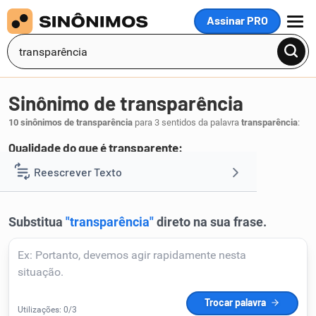
Assinar PRO
MENU
Sinônimo de transparência
10 sinônimos de transparência
para 3 sentidos da palavra
transparência
:
Qualidade do que é transparente:
diafaneidade
translucidez
Reescrever Texto
,
.
1
Resumir Texto
Corrigir Texto
Detector de IA