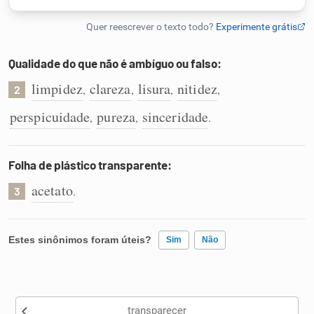
Humanizador de IA
Qualidade do que não é ambíguo ou falso:
limpidez
clareza
lisura
nitidez
,
,
,
,
2
Cata-letras
perspicuidade
pureza
sinceridade
,
,
.
Conexões
Folha de plástico transparente:
Caça-palavras
acetato
.
3
Estes sinônimos foram úteis?
Sim
Não
Dicionário
Existem sinônimos incorretos
Sinônimos
transparecer
Nenhum dos sinônimos apresentados me ajudou