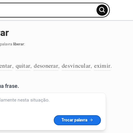
rar
 palavra
liberar
:
entar
quitar
desonerar
desvincular
eximir
,
,
,
,
.