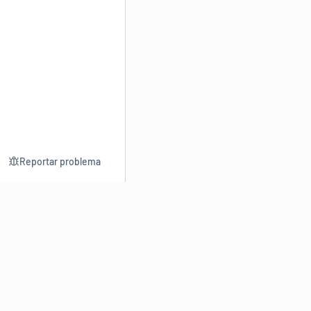
Reportar problema
Consultar
Escrev
Dicionário
Reescre
Sinônimos
Parafra