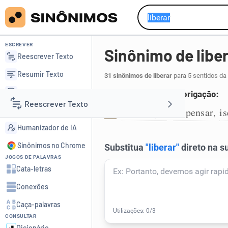
ESCREVER
Sinônimo de libe
Reescrever Texto
Resumir Texto
31 sinônimos de liberar
para 5 sentidos da
Corrigir Texto
Desobrigar de uma obrigação:
Reescrever Texto
Detector de IA
desobrigar
dispensar
is
,
,
1
Humanizador de IA
Resumir Texto
Sinônimos no Chrome
JOGOS DE PALAVRAS
Corrigir Texto
Cata-letras
Conexões
Detector de IA
Caça-palavras
CONSULTAR
Humanizador de IA
Dicionário