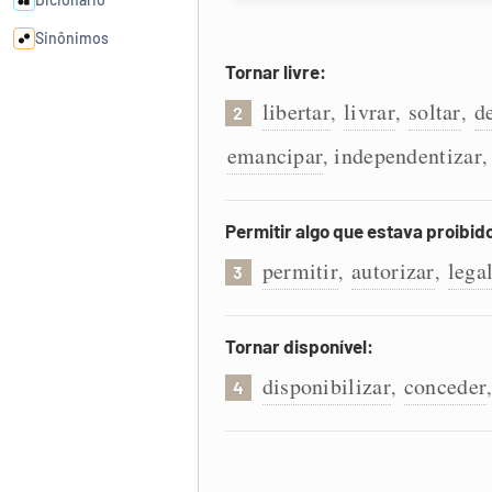
Sinônimos
Tornar livre:
Cata-letras
libertar
livrar
soltar
d
,
,
,
2
emancipar
independentizar
,
Conexões
Caça-palavras
Permitir algo que estava proibid
permitir
autorizar
lega
,
,
3
Tornar disponível:
Dicionário
disponibilizar
conceder
,
4
Sinônimos