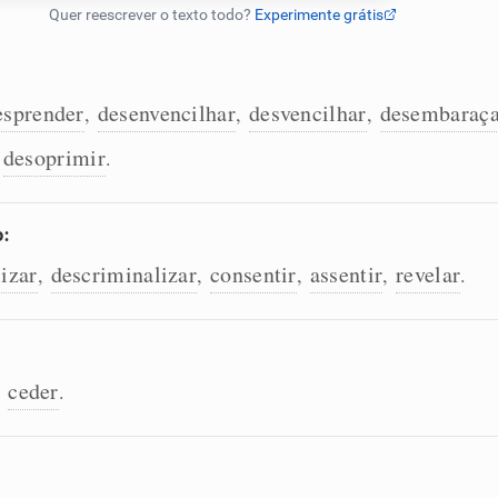
esprender
desenvencilhar
desvencilhar
desembaraça
,
,
,
desoprimir
,
.
o:
lizar
descriminalizar
consentir
assentir
revelar
,
,
,
,
.
ceder
,
.