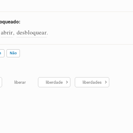
loqueado:
abrir
desbloquear
,
,
.
m
Não
liberar
liberdade
liberdades
ados me ajudou