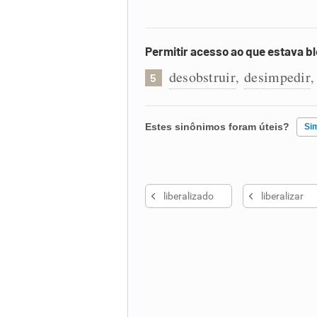
Permitir acesso ao que estava b
desobstruir
desimpedir
,
5
Estes sinônimos foram úteis?
Si
Existem sinônimos incorretos
liberalizado
liberalizar
Nenhum dos sinônimos apresent
Outro