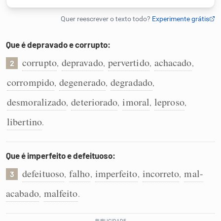
Humanizador de IA
Que é depravado e corrupto:
corrupto
depravado
pervertido
achacado
,
,
,
,
2
Cata-letras
corrompido
degenerado
degradado
,
,
,
Conexões
desmoralizado
deteriorado
imoral
leproso
,
,
,
,
libertino
.
Caça-palavras
Que é imperfeito e defeituoso:
defeituoso
falho
imperfeito
incorreto
mal-
,
,
,
,
3
Dicionário
acabado
malfeito
,
.
Sinônimos