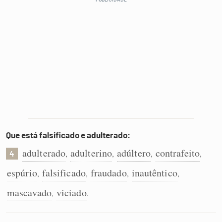
Que está falsificado e adulterado:
adulterado
adulterino
adúltero
contrafeito
,
,
,
,
4
espúrio
falsificado
fraudado
inautêntico
,
,
,
,
mascavado
viciado
,
.