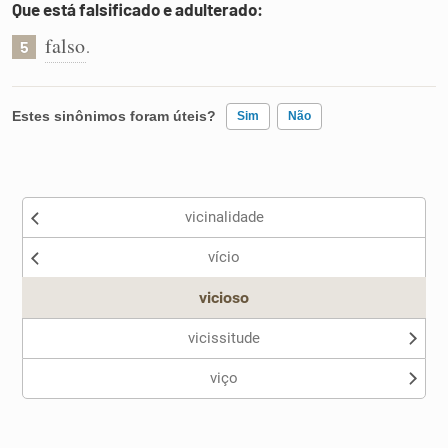
Que está falsificado e adulterado:
falso
.
5
Estes sinônimos foram úteis?
Sim
Não
Existem sinônimos incorretos
vicinalidade
Nenhum dos sinônimos apresentados me ajudou
vício
Outro
vicioso
vicissitude
viço