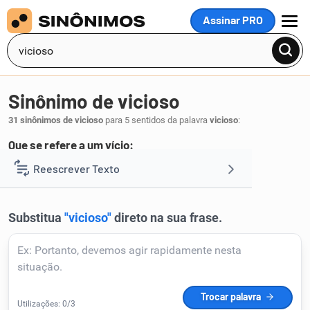
Assinar PRO
MENU
Sinônimo de vicioso
31 sinônimos de vicioso
para 5 sentidos da palavra
vicioso
:
Que se refere a um vício:
dependente
viciado
Reescrever Texto
,
.
1
Resumir Texto
Corrigir Texto
Detector de IA