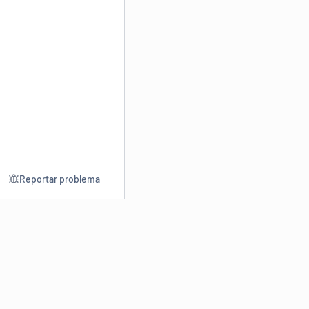
Reportar problema
Consultar
Escrev
Dicionário
Reescre