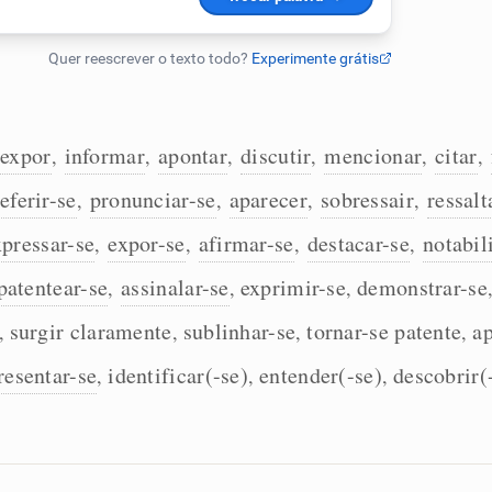
expor
informar
apontar
discutir
mencionar
citar
,
,
,
,
,
,
referir-se
pronunciar-se
aparecer
sobressair
ressalt
,
,
,
,
xpressar-se
expor-se
afirmar-se
destacar-se
notabil
,
,
,
,
patentear-se
assinalar-se
exprimir-se
demonstrar-se
,
,
,
surgir claramente
sublinhar-se
tornar-se patente
a
,
,
,
,
resentar-se
identificar(-se)
entender(-se)
descobrir(
,
,
,