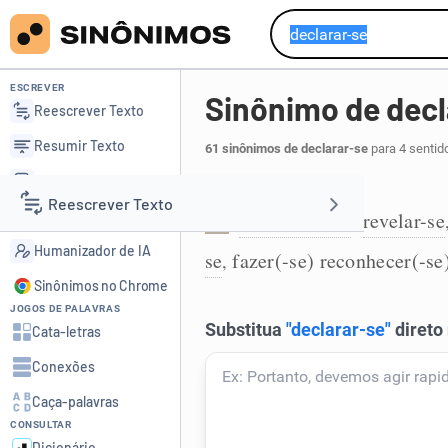
ESCREVER
Sinônimo de decl
Reescrever Texto
Resumir Texto
61 sinônimos de declarar-se
para 4 sentid
Corrigir Texto
Apresentar-se:
Reescrever Texto
Detector de IA
identificar-se
revelar-se
,
1
Humanizador de IA
se
fazer(-se) reconhecer(-se
,
Resumir Texto
Sinônimos no Chrome
JOGOS DE PALAVRAS
Corrigir Texto
Cata-letras
Conexões
Detector de IA
Caça-palavras
CONSULTAR
Humanizador de IA
Dicionário