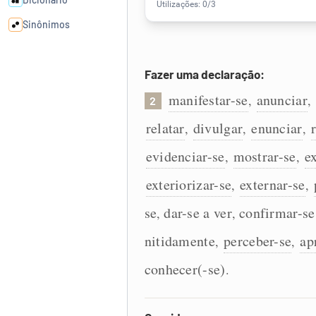
Sinônimos
Cata-letras
Fazer uma declaração:
manifestar-se
anunciar
,
,
2
Conexões
relatar
divulgar
enunciar
,
,
,
Caça-palavras
evidenciar-se
mostrar-se
e
,
,
exteriorizar-se
externar-se
,
,
se
dar-se a ver
confirmar-se
,
,
Dicionário
nitidamente
perceber-se
ap
,
,
Sinônimos
conhecer(-se)
.