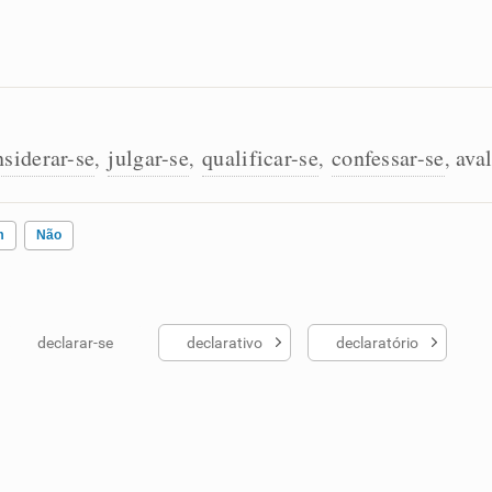
nsiderar-se
julgar-se
qualificar-se
confessar-se
aval
,
,
,
,
m
Não
declarar-se
declarativo
declaratório
ados me ajudou