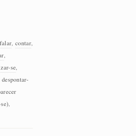
falar
contar
,
,
ar
,
izar-se
,
despontar-
,
parecer
-se)
,