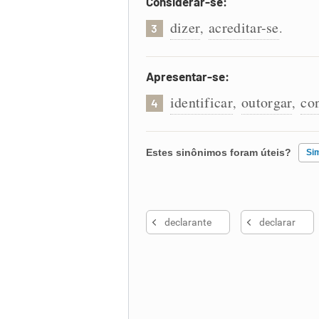
Considerar-se:
dizer
acreditar-se
,
.
3
Apresentar-se:
identificar
outorgar
co
,
,
4
Estes sinônimos foram úteis?
Si
Existem sinônimos incorretos
declarante
declarar
Nenhum dos sinônimos apresent
Outro