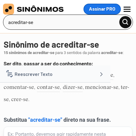
Assinar PRO
MENU
Sinônimo de acreditar-se
15 sinônimos de acreditar-se
para 3 sentidos da palavra
acreditar-se
:
Ser dito, passar a ser do conhecimento:
saber-se
correr
considerar-se
julgar-se
Reescrever Texto
,
,
,
,
1
comentar-se
contar-se
dizer-se
mencionar-se
ter-
,
,
,
,
Resumir Texto
se
crer-se
,
.
Corrigir Texto
Detector de IA