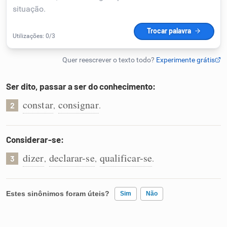
Humanizador de IA
Cata-letras
Ser dito, passar a ser do conhecimento:
Conexões
constar
consignar
,
.
2
Caça-palavras
Considerar-se:
dizer
declarar-se
qualificar-se
,
,
.
3
Dicionário
Estes sinônimos foram úteis?
Sim
Não
Sinônimos
Existem sinônimos incorretos