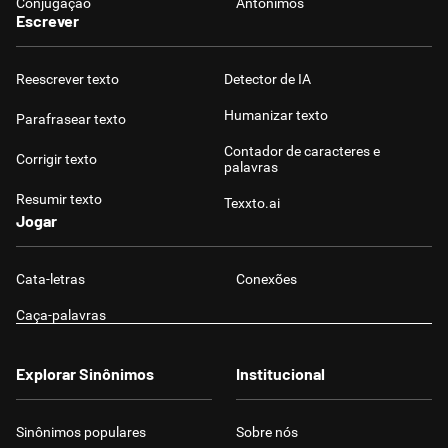
Conjugação
Antônimos
Escrever
Reescrever texto
Detector de IA
Humanizar texto
Parafrasear texto
Contador de caracteres e
Corrigir texto
palavras
Resumir texto
Texxto.ai
Jogar
Cata-letras
Conexões
Caça-palavras
Explorar Sinônimos
Institucional
Sinônimos populares
Sobre nós