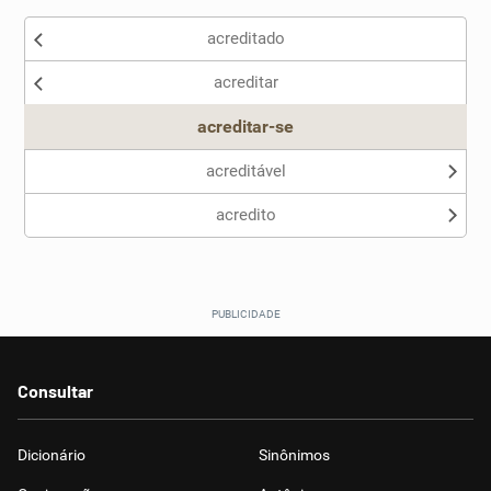
acreditado
Nenhum dos sinônimos apresentados me ajudou
acreditar
Outro
acreditar-se
acreditável
acredito
Consultar
Dicionário
Sinônimos