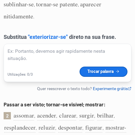
sublinhar-se
tornar-se patente
aparecer
,
,
Humanizador de IA
nitidamente
.
Cata-letras
Conexões
Caça-palavras
Passar a ser visto; tornar-se visível; mostrar:
Dicionário
assomar
acender
clarear
surgir
brilhar
,
,
,
,
,
2
Sinônimos
resplandecer
reluzir
despontar
figurar
mostrar-
,
,
,
,