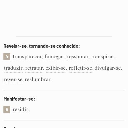
Revelar-se, tornando-se conhecido:
transparecer
fumegar
ressumar
transpirar
,
,
,
,
4
traduzir
retratar
exibir-se
refletir-se
divulgar-se
,
,
,
,
,
rever-se
reslumbrar
,
.
Manifestar-se:
residir
.
5