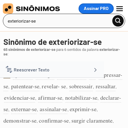
Assinar PRO
MENU
Sinônimo de exteriorizar-se
65 sinônimos de exteriorizar-se
para 6 sentidos da palavra
exteriorizar-
se
:
Manifestar-se de modo evidente; exprimir-se:
Reescrever Texto
aparecer
emergir
trazer à tona
vir
expressar-
,
,
,
,
1
se
patentear-se
revelar- se
sobressair
ressaltar
Resumir Texto
,
,
,
,
,
evidenciar-se
afirmar-se
notabilizar-se
declarar-
,
,
,
Corrigir Texto
se
externar-se
assinalar-se
exprimir-se
,
,
,
,
Detector de IA
demonstrar-se
confirmar-se
surgir claramente
,
,
,