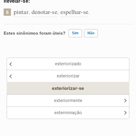
Revelar-se:
pintar
denotar-se
espelhar-se
,
,
.
6
Estes sinônimos foram úteis?
Sim
Não
Existem sinônimos incorretos
exteriorizado
Nenhum dos sinônimos apresentados me ajudou
exteriorizar
Outro
exteriorizar-se
exteriormente
exterminação