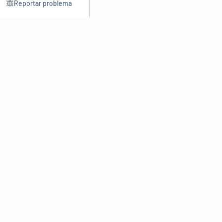
Reportar problema
Consultar
Escrev
Dicionário
Reescre
Sinônimos
Parafra
Conjugação
Corrigir
Antônimos
Resumir
O
Dicionário Online de Sinônimos
é parte do
Dicio.com.br
e
conta com mais de 30 mil sinônimos de palavras e de expressões
em português do Brasil.