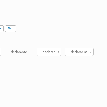
m
Não
declarante
declarar
declarar-se
ados me ajudou