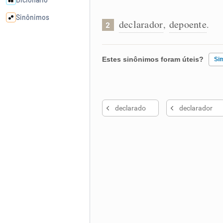
Sinônimos
declarador
depoente
,
.
2
Cata-letras
Estes sinônimos foram úteis?
Si
Conexões
Existem sinônimos incorretos
Caça-palavras
declarado
declarador
Nenhum dos sinônimos apresent
Outro
Dicionário
Sinônimos