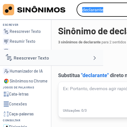
ESCREVER
Sinônimo de decl
Reescrever Texto
Resumir Texto
3 sinônimos de declarante
para 2 sentidos
Corrigir Texto
testemunha
.
1
Reescrever Texto
Detector de IA
Humanizador de IA
Resumir Texto
Sinônimos no Chrome
JOGOS DE PALAVRAS
Corrigir Texto
Cata-letras
Conexões
Detector de IA
Caça-palavras
CONSULTAR
Humanizador de IA
Dicionário