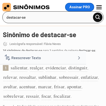
Assinar PRO
MENU
Sinônimo de destacar-se
Lexicógrafa responsável: Flávia Neves
34 sinônimos de destacar-se
para 3 sentidos da palavra
destacar-se
:
Reescrever Texto
Salientar como melhor ou mais importante:
salientar
realçar
evidenciar
distinguir
,
,
,
,
1
Resumir Texto
relevar
ressaltar
sublinhar
sobressair
enfatizar
,
,
,
,
,
Corrigir Texto
avultar
acentuar
marcar
frisar
apontar
,
,
,
,
,
sobrelevar
ressair
focar
focalizar
,
,
,
.
Detector de IA