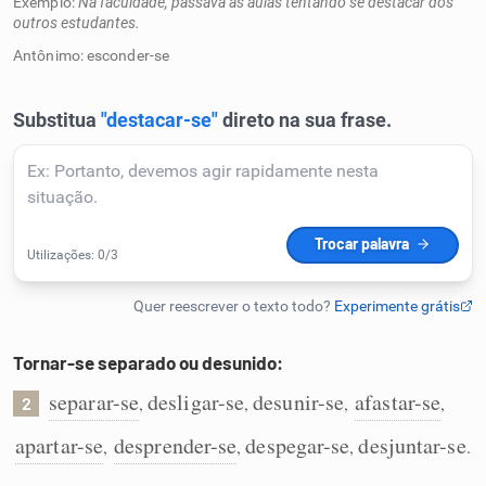
Exemplo:
Na faculdade, passava as aulas tentando se destacar dos
outros estudantes.
Humanizador de IA
Antônimo: esconder-se
Cata-letras
Conexões
Caça-palavras
Tornar-se separado ou desunido:
Dicionário
separar-se
desligar-se
desunir-se
afastar-se
,
,
,
,
2
apartar-se
desprender-se
despegar-se
desjuntar-se
,
,
,
.
Sinônimos