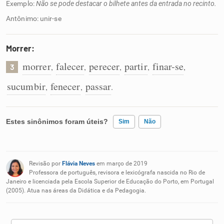
Exemplo:
Não se pode destacar o bilhete antes da entrada no recinto.
Antônimo: unir-se
Morrer:
morrer
falecer
perecer
partir
finar-se
,
,
,
,
,
3
sucumbir
fenecer
passar
,
,
.
Estes sinônimos foram úteis?
Sim
Não
Existem sinônimos incorretos
Revisão por
Flávia Neves
em março de 2019
Nenhum dos sinônimos apresentados me ajudou
Professora de português, revisora e lexicógrafa nascida no Rio de
Janeiro e licenciada pela Escola Superior de Educação do Porto, em Portugal
(2005). Atua nas áreas da Didática e da Pedagogia.
Outro