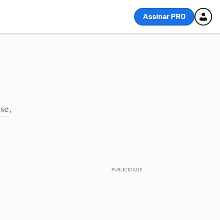
Assinar PRO
-se
,