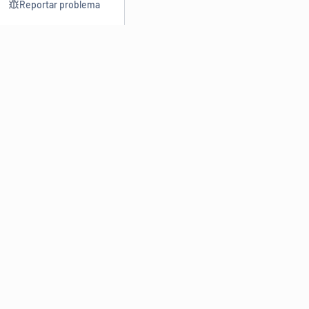
Reportar problema
Consultar
Escrev
Dicionário
Reescre
Sinônimos
Parafra
Conjugação
Corrigir
Antônimos
Resumir
O
Dicionário Online de Sinônimos
é parte do
Dicio.com.br
e
conta com mais de 30 mil sinônimos de palavras e de expressões
em português do Brasil.