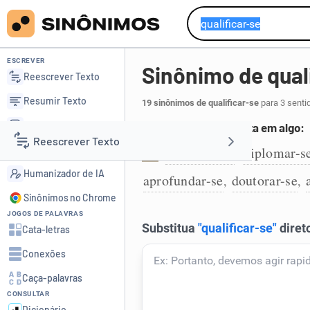
ESCREVER
Sinônimo de qual
Reescrever Texto
Resumir Texto
19 sinônimos de qualificar-se
para 3 senti
Corrigir Texto
Tornar-se especialista em algo:
Reescrever Texto
Detector de IA
especializar
diplomar-s
,
1
Humanizador de IA
aprofundar-se
doutorar-se
,
,
Resumir Texto
Sinônimos no Chrome
JOGOS DE PALAVRAS
Corrigir Texto
Cata-letras
Conexões
Detector de IA
Caça-palavras
CONSULTAR
Humanizador de IA
Dicionário