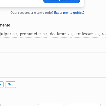
amento:
julgar-se
pronunciar-se
declarar-se
confessar-se
re
,
,
,
,
m
Não