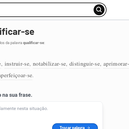
ificar-se
dos da palavra
qualificar-se
:
e
instruir-se
notabilizar-se
distinguir-se
aprimorar
,
,
,
,
aperfeiçoar-se
.