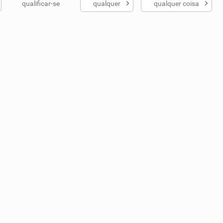
qualificar-se
qualquer
qualquer coisa
ados me ajudou