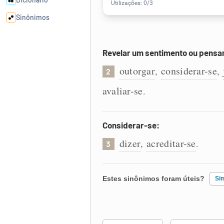
Sinônimos
Cata-letras
Revelar um sentimento ou pens
outorgar
considerar-se
,
,
2
Conexões
avaliar-se
.
Caça-palavras
Considerar-se:
dizer
acreditar-se
,
.
3
Dicionário
Estes sinônimos foram úteis?
Si
Sinônimos
Existem sinônimos incorretos