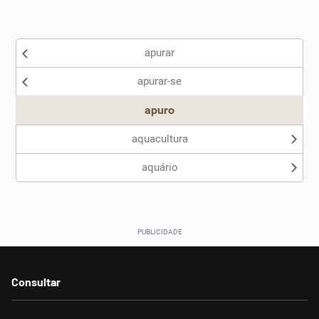
Existem sinônimos incorretos
apurar
Nenhum dos sinônimos apresentados me ajudou
apurar-se
Outro
apuro
aquacultura
aquário
Consultar