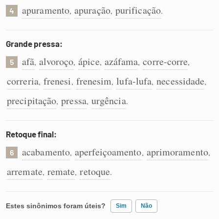
apuramento
apuração
purificação
,
,
.
4
Grande pressa:
afã
alvoroço
ápice
azáfama
corre-corre
,
,
,
,
,
5
correria
frenesi
frenesim
lufa-lufa
necessidade
,
,
,
,
,
precipitação
pressa
urgência
,
,
.
Retoque final:
acabamento
aperfeiçoamento
aprimoramento
,
,
,
6
arremate
remate
retoque
,
,
.
Estes sinônimos foram úteis?
Sim
Não