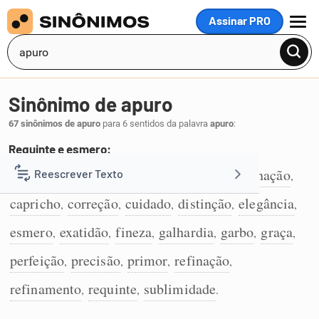
Assinar PRO
MENU
Sinônimo de apuro
67 sinônimos de apuro
para 6 sentidos da palavra
apuro
:
Requinte e esmero:
atilamento
asseio
aprumo
alinho
afinação
Reescrever Texto
,
,
,
,
,
1
capricho
correção
cuidado
distinção
elegância
,
,
,
,
,
Resumir Texto
esmero
exatidão
fineza
galhardia
garbo
graça
,
,
,
,
,
,
Corrigir Texto
perfeição
precisão
primor
refinação
,
,
,
,
refinamento
requinte
sublimidade
,
,
.
Detector de IA