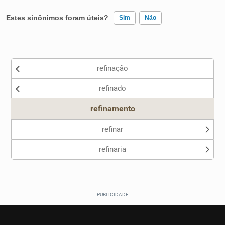
Estes sinônimos foram úteis?
Sim
Não
Existem sinônimos incorretos
refinação
Nenhum dos sinônimos apresentados me ajudou
refinado
Outro
refinamento
refinar
refinaria