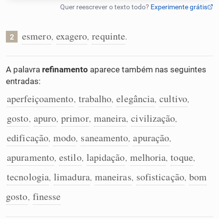
Humanizador de IA
esmero
exagero
requinte
,
,
.
2
Cata-letras
A palavra
refinamento
aparece também nas seguintes
entradas:
Conexões
aperfeiçoamento
trabalho
elegância
cultivo
,
,
,
,
gosto
apuro
primor
maneira
civilização
,
,
,
,
,
Caça-palavras
edificação
modo
saneamento
apuração
,
,
,
,
apuramento
estilo
lapidação
melhoria
toque
,
,
,
,
,
Dicionário
tecnologia
limadura
maneiras
sofisticação
bom
,
,
,
,
gosto
finesse
,
Sinônimos