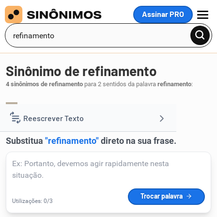
Assinar PRO
MENU
Sinônimo de refinamento
4 sinônimos de refinamento
para 2 sentidos da palavra
refinamento
:
refinação
.
1
Reescrever Texto
Resumir Texto
Corrigir Texto
Detector de IA