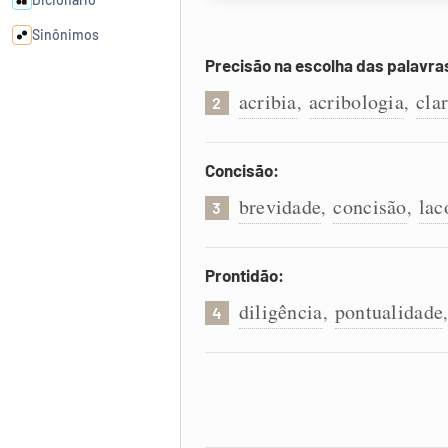
Sinônimos
Precisão na escolha das palavra
Cata-letras
acribia
acribologia
cla
,
,
2
Conexões
Concisão:
brevidade
concisão
lac
,
,
Caça-palavras
3
Prontidão:
diligência
pontualidade
,
4
Dicionário
Sinônimos