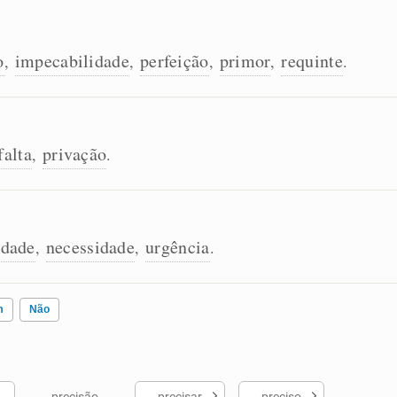
o
impecabilidade
perfeição
primor
requinte
,
,
,
,
.
falta
privação
,
.
idade
necessidade
urgência
,
,
.
m
Não
precisão
precisar
preciso