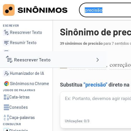
ESCREVER
Sinônimo de prec
Reescrever Texto
Resumir Texto
39 sinônimos de precisão
para 7 sentidos 
Corrigir Texto
Exatidão:
Reescrever Texto
Detector de IA
acerto
certeza
correção
,
,
1
Humanizador de IA
Resumir Texto
Sinônimos no Chrome
JOGOS DE PALAVRAS
Corrigir Texto
Cata-letras
Conexões
Detector de IA
Caça-palavras
CONSULTAR
Humanizador de IA
Dicionário