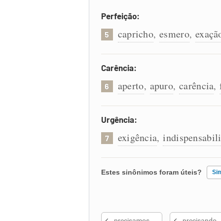
Perfeição:
capricho
esmero
exaçã
,
,
5
Carência:
aperto
apuro
carência
,
,
,
6
Urgência:
exigência
indispensabil
,
7
Estes sinônimos foram úteis?
Si
Existem sinônimos incorretos
precisamos
precisando