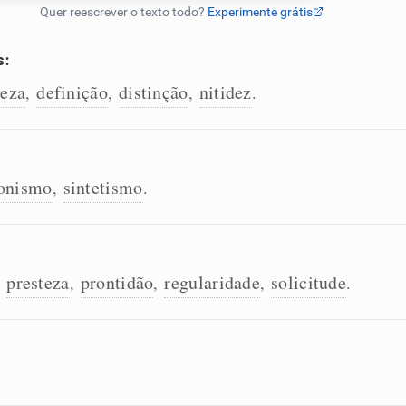
s:
reza
definição
distinção
nitidez
,
,
,
.
onismo
sintetismo
,
.
presteza
prontidão
regularidade
solicitude
,
,
,
,
.