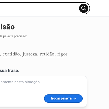
isão
da palavra
precisão
:
exatidão
justeza
retidão
rigor
,
,
,
,
.