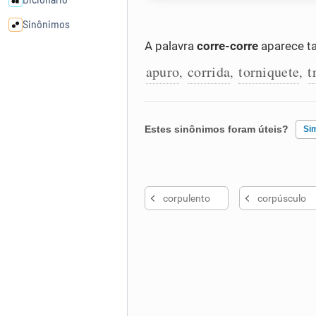
Sinônimos
A palavra
corre-corre
aparece t
Cata-letras
apuro
corrida
torniquete
t
,
,
,
Conexões
Estes sinônimos foram úteis?
Si
Caça-palavras
Existem sinônimos incorretos
corpulento
corpúsculo
Nenhum dos sinônimos apresent
Dicionário
Outro
Sinônimos