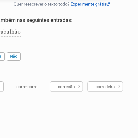
ambém nas seguintes entradas:
rabalhão
m
Não
corre-corre
correção
corredeira
ados me ajudou