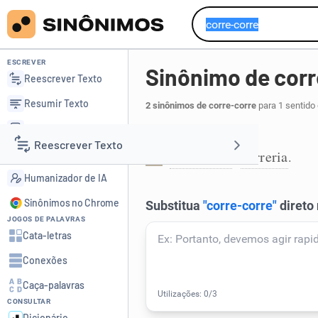
ESCREVER
Sinônimo de corr
Reescrever Texto
Resumir Texto
2 sinônimos de corre-corre
para 1 sentido
Corrigir Texto
Correria:
Reescrever Texto
Detector de IA
debandada
correria
,
.
1
Humanizador de IA
Resumir Texto
Sinônimos no Chrome
JOGOS DE PALAVRAS
Corrigir Texto
Cata-letras
Conexões
Detector de IA
Caça-palavras
CONSULTAR
Humanizador de IA
Dicionário