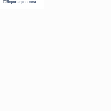
Reportar problema
Consultar
Escrev
Dicionário
Reescre
Sinônimos
Parafra
Conjugação
Corrigir
Antônimos
Resumir
O
Dicionário Online de Sinônimos
é parte do
Dicio.com.br
e
conta com mais de 30 mil sinônimos de palavras e de expressões
em português do Brasil.