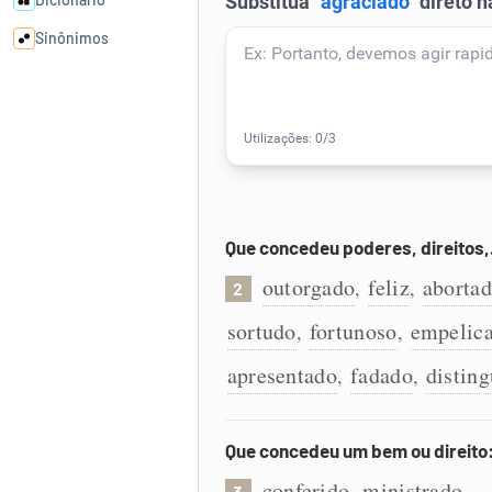
Sinônimos
Cata-letras
Conexões
Caça-palavras
Que concedeu poderes, direitos
outorgado
feliz
aborta
,
,
2
sortudo
fortunoso
empelic
,
,
Dicionário
apresentado
fadado
distin
,
,
Sinônimos
Que concedeu um bem ou direito
conferido
ministrado
,
.
3