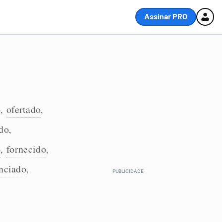
Assinar PRO
o
ofertado
,
,
do
,
o
fornecido
,
,
nciado
,