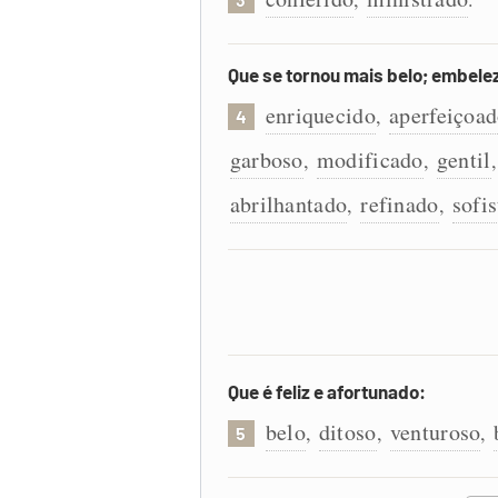
Que se tornou mais belo; embele
enriquecido
aperfeiçoa
,
4
garboso
modificado
gentil
,
,
abrilhantado
refinado
sofi
,
,
Que é feliz e afortunado:
belo
ditoso
venturoso
,
,
,
5