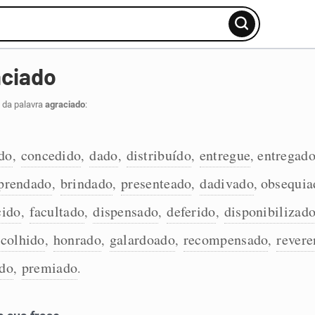
aciado
 da palavra
agraciado
:
do
concedido
dado
distribuído
entregue
entregad
,
,
,
,
,
prendado
brindado
presenteado
dadivado
obsequia
,
,
,
,
cido
facultado
dispensado
deferido
disponibilizad
,
,
,
,
scolhido
honrado
galardoado
recompensado
revere
,
,
,
,
ado
premiado
,
.