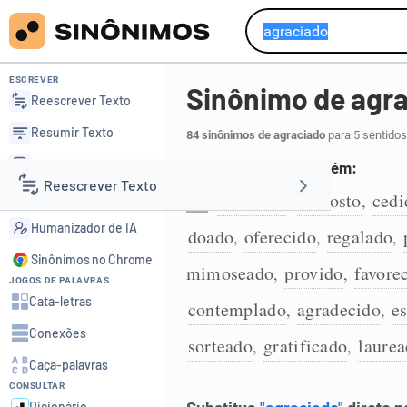
ESCREVER
Sinônimo de agr
Reescrever Texto
Resumir Texto
84 sinônimos de agraciado
para 5 sentidos
Corrigir Texto
Concedido algo a alguém:
Reescrever Texto
Detector de IA
atribuído
disposto
cedi
,
,
1
Humanizador de IA
doado
oferecido
regalado
,
,
,
Resumir Texto
Sinônimos no Chrome
mimoseado
provido
favore
,
,
JOGOS DE PALAVRAS
Corrigir Texto
Cata-letras
contemplado
agradecido
e
,
,
Conexões
Detector de IA
sorteado
gratificado
laure
,
,
Caça-palavras
CONSULTAR
Humanizador de IA
Dicionário