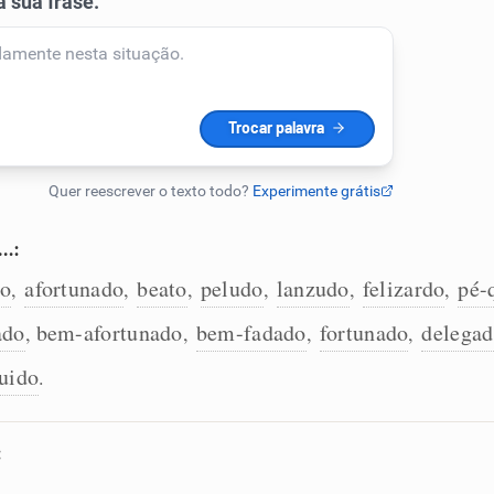
,…:
do
afortunado
beato
peludo
lanzudo
felizardo
pé-
,
,
,
,
,
,
ado
bem-afortunado
bem-fadado
fortunado
delega
,
,
,
,
guido
.
: