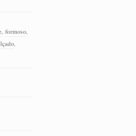
e
formoso
,
,
alçado
,