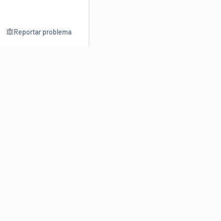
Reportar problema
Consultar
Escrev
Dicionário
Reescre
Sinônimos
Parafra
Conjugação
Corrigir
Antônimos
Resumir