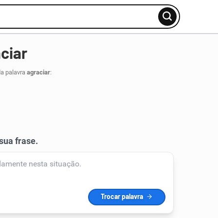
ciar
da palavra
agraciar
: