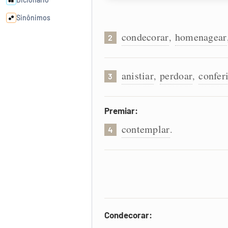
Sinônimos
condecorar
homenagear
,
2
Cata-letras
anistiar
perdoar
confer
,
,
3
Conexões
Caça-palavras
Premiar:
contemplar
.
4
Dicionário
Sinônimos
Condecorar: