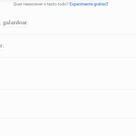
galardoar
,
.
ir
.