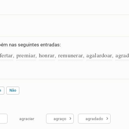
ém nas seguintes entradas:
fertar
premiar
honrar
remunerar
agalardoar
agrad
,
,
,
,
,
m
Não
agraciar
agraço
agradado
ados me ajudou