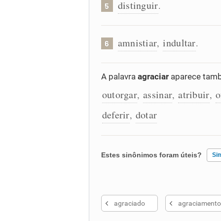
distinguir
.
5
amnistiar
indultar
,
.
6
A palavra
agraciar
aparece tamb
outorgar
assinar
atribuir
o
,
,
,
deferir
dotar
,
Estes sinônimos foram úteis?
Si
Existem sinônimos incorretos
agraciado
agraciamento
Nenhum dos sinônimos apresent