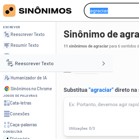
ESCREVER
Sinônimo de agra
Reescrever Texto
Resumir Texto
11 sinônimos de agraciar
para 6 sentidos 
Corrigir Texto
Dar:
Reescrever Texto
Detector de IA
conceder
.
1
Humanizador de IA
Resumir Texto
Sinônimos no Chrome
JOGOS DE PALAVRAS
Corrigir Texto
Cata-letras
Conexões
Detector de IA
Caça-palavras
CONSULTAR
Humanizador de IA
Dicionário