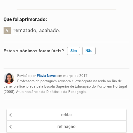
Que foi aprimorado:
rematado
acabado
,
.
4
Estes sinônimos foram úteis?
Sim
Não
Existem sinônimos incorretos
Revisão por
Flávia Neves
em março de 2017
Nenhum dos sinônimos apresentados me ajudou
Professora de português, revisora e lexicógrafa nascida no Rio de
Janeiro e licenciada pela Escola Superior de Educação do Porto, em Portugal
(2005). Atua nas áreas da Didática e da Pedagogia.
Outro
refilar
refinação