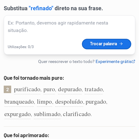
Humanizador de IA
Cata-letras
Conexões
Caça-palavras
Que foi tornado mais puro:
purificado
puro
depurado
tratado
,
,
,
,
2
branqueado
limpo
despoluído
purgado
,
,
,
,
Dicionário
expurgado
sublimado
clarificado
,
,
.
Sinônimos
Que foi aprimorado: