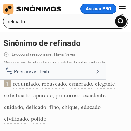
Assinar PRO
MENU
Sinônimo de refinado
Lexicógrafa responsável: Flávia Neves
46 sinônimos de refinado
para 4 sentidos da palavra
refinado
:
Reescrever Texto
Que demonstra refinamento:
requintado
rebuscado
esmerado
elegante
,
,
,
,
1
Resumir Texto
sofisticado
apurado
primoroso
excelente
,
,
,
,
Corrigir Texto
cuidado
delicado
fino
chique
educado
,
,
,
,
,
civilizado
polido
,
.
Detector de IA