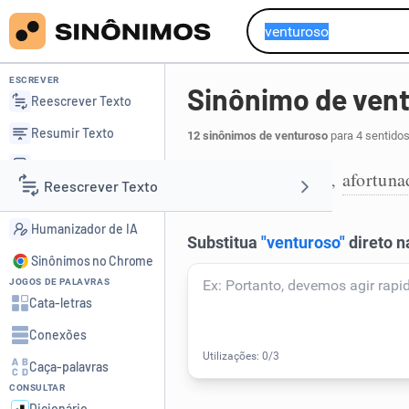
ESCREVER
Sinônimo de ven
Reescrever Texto
Resumir Texto
12 sinônimos de venturoso
para 4 sentidos
Corrigir Texto
felizardo
feliz
afortuna
,
,
1
Reescrever Texto
Detector de IA
Humanizador de IA
Resumir Texto
Sinônimos no Chrome
JOGOS DE PALAVRAS
Corrigir Texto
Cata-letras
Conexões
Detector de IA
Caça-palavras
CONSULTAR
Humanizador de IA
Dicionário