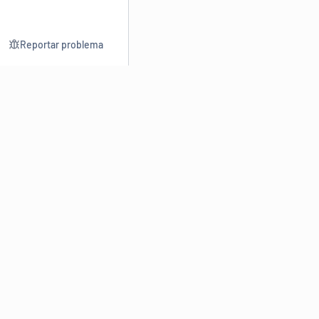
Reportar problema
Consultar
Escrev
Dicionário
Reescre
Sinônimos
Parafra
Conjugação
Corrigir
Antônimos
Resumir