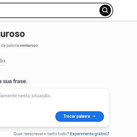
turoso
 da palavra
venturoso
:
do
.