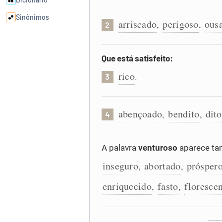
Sinônimos
arriscado
perigoso
ous
,
,
2
Cata-letras
Que está satisfeito:
rico
Conexões
.
3
Caça-palavras
abençoado
bendito
dit
,
,
4
A palavra
venturoso
aparece ta
Dicionário
inseguro
abortado
prósper
,
,
enriquecido
fasto
floresce
,
,
Sinônimos