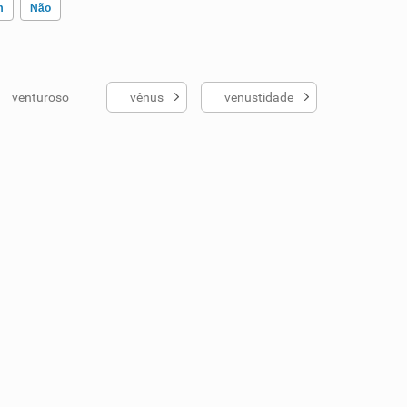
m
Não
venturoso
vênus
venustidade
ados me ajudou