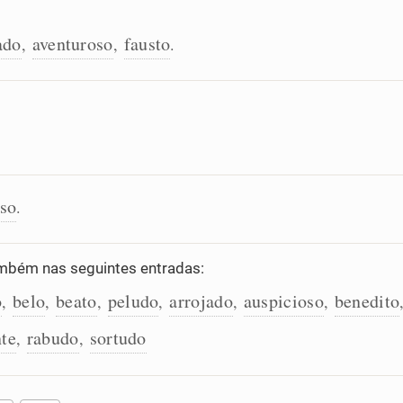
ado
aventuroso
fausto
,
,
.
oso
.
mbém nas seguintes entradas:
o
belo
beato
peludo
arrojado
auspicioso
benedito
,
,
,
,
,
,
nte
rabudo
sortudo
,
,