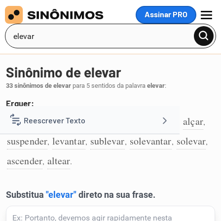
Assinar PRO
MENU
Sinônimo de elevar
33 sinônimos de elevar
para 5 sentidos da palavra
elevar
:
Erguer:
soerguer
arvorar
içar
guindar
erguer
alçar
Reescrever Texto
,
,
,
,
,
,
1
suspender
levantar
sublevar
solevantar
solevar
,
,
,
,
,
Resumir Texto
ascender
altear
,
.
Corrigir Texto
Detector de IA