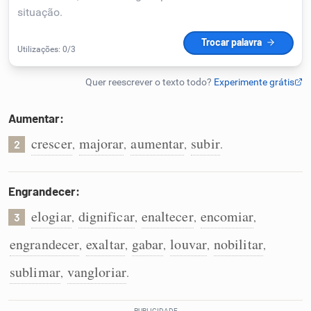
Humanizador de IA
Cata-letras
Aumentar:
Conexões
crescer
majorar
aumentar
subir
,
,
,
.
2
Caça-palavras
Engrandecer:
elogiar
dignificar
enaltecer
encomiar
,
,
,
,
3
engrandecer
exaltar
gabar
louvar
nobilitar
,
,
,
,
,
Dicionário
sublimar
vangloriar
,
.
Sinônimos