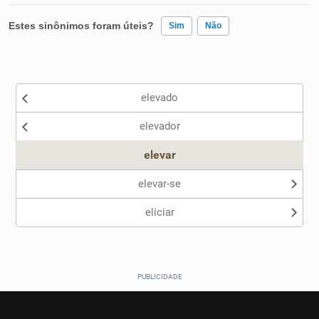
Estes sinônimos foram úteis?
Sim
Não
Existem sinônimos incorretos
elevado
Nenhum dos sinônimos apresentados me ajudou
elevador
Outro
elevar
elevar-se
eliciar