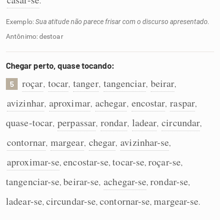
.
Exemplo:
Sua atitude não parece frisar com o discurso apresentado.
Antônimo: destoar
Chegar perto, quase tocando:
roçar
tocar
tanger
tangenciar
beirar
,
,
,
,
,
5
avizinhar
aproximar
achegar
encostar
raspar
,
,
,
,
,
quase-tocar
perpassar
rondar
ladear
circundar
,
,
,
,
,
contornar
margear
chegar
avizinhar-se
,
,
,
,
aproximar-se
encostar-se
tocar-se
roçar-se
,
,
,
,
tangenciar-se
beirar-se
achegar-se
rondar-se
,
,
,
,
ladear-se
circundar-se
contornar-se
margear-se
,
,
,
.