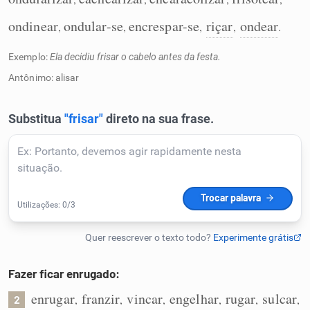
Humanizador de IA
ondinear
ondular-se
encrespar-se
riçar
ondear
,
,
,
,
.
Exemplo:
Ela decidiu frisar o cabelo antes da festa.
Antônimo: alisar
Cata-letras
Conexões
Caça-palavras
Dicionário
Fazer ficar enrugado:
Sinônimos
enrugar
franzir
vincar
engelhar
rugar
sulcar
,
,
,
,
,
,
2