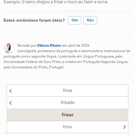
Exemplo:
O carro chegou a frisar o muro ao fazer a curva.
Estes sinônimos foram úteis?
Sim
Não
Existem sinônimos incorretos
Revisão por
Débora Ribeiro
em abril de 2026
Nenhum dos sinônimos apresentados me ajudou
Lexicógrafa, professora de português e examinadora internacional de
português como segunda língua. Licenciada em Língua Portuguesa, pela
Universidade Federal de Ouro Preto, e mestre em Português Segunda Língua,
Outro
pela Universidade do Porto, Portugal.
frisa
frisado
frisar
friso