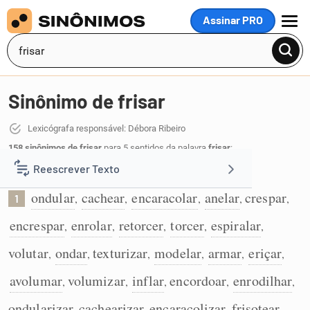
Assinar PRO
MENU
Sinônimo de frisar
Lexicógrafa responsável: Débora Ribeiro
158 sinônimos de frisar
para 5 sentidos da palavra
frisar
:
Reescrever Texto
Encrespar o cabelo:
ondular
cachear
encaracolar
anelar
crespar
,
,
,
,
,
1
Resumir Texto
encrespar
enrolar
retorcer
torcer
espiralar
,
,
,
,
,
Corrigir Texto
volutar
ondar
texturizar
modelar
armar
eriçar
,
,
,
,
,
,
avolumar
volumizar
inflar
encordoar
enrodilhar
,
,
,
,
,
Detector de IA
ondularizar
cachearizar
encaracolizar
frisotear
,
,
,
,