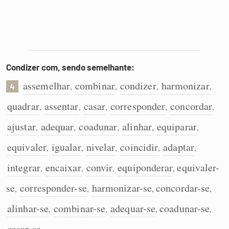
Condizer com, sendo semelhante:
assemelhar
combinar
condizer
harmonizar
,
,
,
,
4
quadrar
assentar
casar
corresponder
concordar
,
,
,
,
,
ajustar
adequar
coadunar
alinhar
equiparar
,
,
,
,
,
equivaler
igualar
nivelar
coincidir
adaptar
,
,
,
,
,
integrar
encaixar
convir
equiponderar
equivaler-
,
,
,
,
se
corresponder-se
harmonizar-se
concordar-se
,
,
,
,
alinhar-se
combinar-se
adequar-se
coadunar-se
,
,
,
,
casar-se