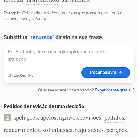
Humanizador de IA
Exemplo:
Estes são os únicos recursos que possuo para tentar
resolver esse problema.
Cata-letras
Conexões
Caça-palavras
Pedidos de revisão de uma decisão:
Dicionário
apelações
apelos
agravos
revisões
pedidos
,
,
,
,
,
2
Sinônimos
requerimentos
solicitações
requisições
petições
,
,
,
,