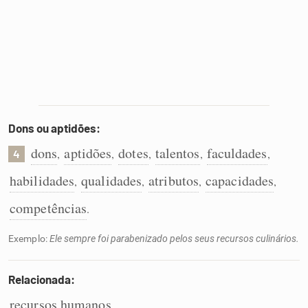
Dons ou aptidões:
dons
aptidões
dotes
talentos
faculdades
,
,
,
,
,
4
habilidades
qualidades
atributos
capacidades
,
,
,
,
competências
.
Exemplo:
Ele sempre foi parabenizado pelos seus recursos culinários.
Relacionada:
recursos humanos