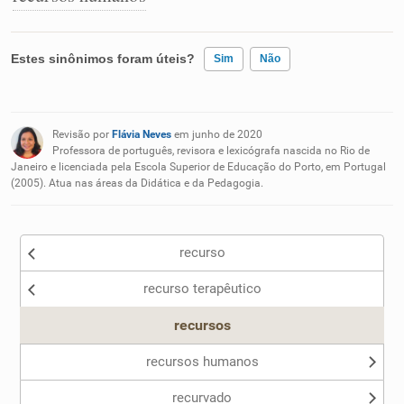
Estes sinônimos foram úteis?
Sim
Não
Existem sinônimos incorretos
Revisão por
Flávia Neves
em junho de 2020
Nenhum dos sinônimos apresentados me ajudou
Professora de português, revisora e lexicógrafa nascida no Rio de
Janeiro e licenciada pela Escola Superior de Educação do Porto, em Portugal
(2005). Atua nas áreas da Didática e da Pedagogia.
Outro
recurso
recurso terapêutico
recursos
recursos humanos
recurvado