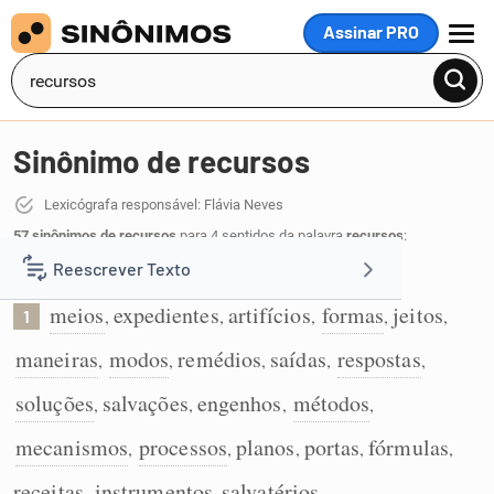
Assinar PRO
MENU
Sinônimo de recursos
Lexicógrafa responsável: Flávia Neves
57 sinônimos de recursos
para 4 sentidos da palavra
recursos
:
Reescrever Texto
Meios usados para conseguir algo:
meios
expedientes
artifícios
formas
jeitos
,
,
,
,
,
1
Resumir Texto
maneiras
modos
remédios
saídas
respostas
,
,
,
,
,
Corrigir Texto
soluções
salvações
engenhos
métodos
,
,
,
,
mecanismos
processos
planos
portas
fórmulas
,
,
,
,
,
Detector de IA
receitas
instrumentos
salvatérios
,
,
.