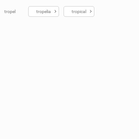
tropel
tropelia
tropical
ados me ajudou