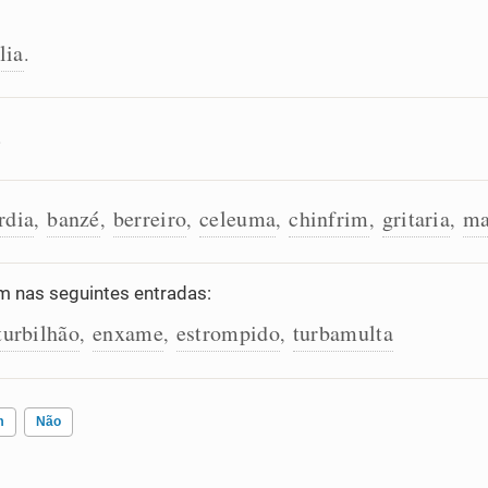
lia
.
.
rdia
banzé
berreiro
celeuma
chinfrim
gritaria
ma
,
,
,
,
,
,
 nas seguintes entradas:
turbilhão
enxame
estrompido
turbamulta
,
,
,
m
Não