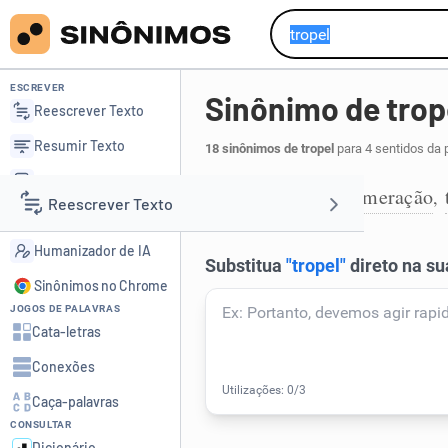
ESCREVER
Sinônimo de trop
Reescrever Texto
Resumir Texto
18 sinônimos de tropel
para 4 sentidos da 
Corrigir Texto
multidão
aglomeração
,
,
1
Reescrever Texto
Detector de IA
Humanizador de IA
Resumir Texto
Sinônimos no Chrome
JOGOS DE PALAVRAS
Corrigir Texto
Cata-letras
Conexões
Detector de IA
Caça-palavras
CONSULTAR
Humanizador de IA
Dicionário