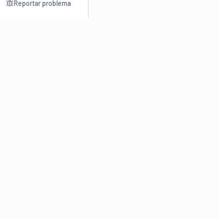
Reportar problema
Consultar
Escrev
Dicionário
Reescre
Sinônimos
Parafra
Conjugação
Corrigir
Antônimos
Resumir
O
Dicionário Online de Sinônimos
é parte do
Dicio.com.br
e
conta com mais de 30 mil sinônimos de palavras e de expressões
em português do Brasil.