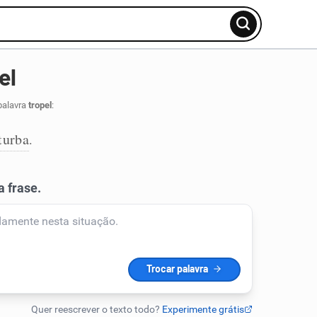
el
palavra
tropel
:
turba
.