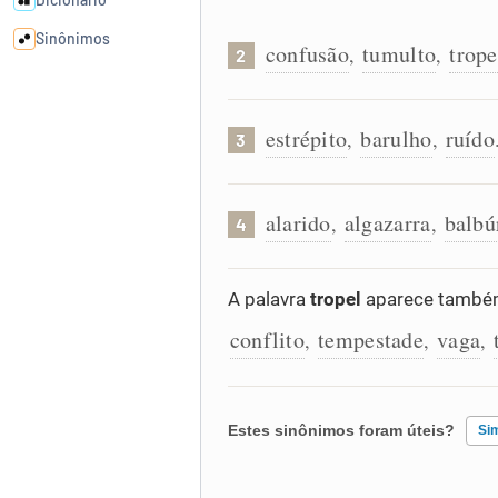
Sinônimos
confusão
tumulto
trope
,
,
2
Cata-letras
estrépito
barulho
ruído
,
,
3
Conexões
alarido
algazarra
balbú
,
,
4
Caça-palavras
A palavra
tropel
aparece também
conflito
tempestade
vaga
,
,
,
Dicionário
Sinônimos
Estes sinônimos foram úteis?
Si