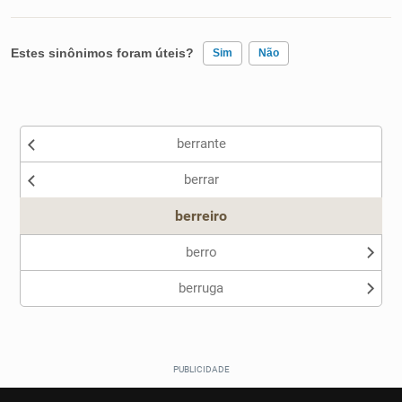
Estes sinônimos foram úteis?
Sim
Não
Existem sinônimos incorretos
berrante
Nenhum dos sinônimos apresentados me ajudou
berrar
Outro
berreiro
berro
berruga