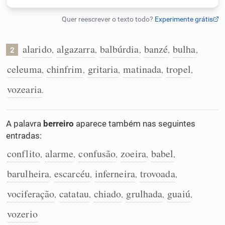
Humanizador de IA
alarido
algazarra
balbúrdia
banzé
bulha
,
,
,
,
,
2
Cata-letras
celeuma
chinfrim
gritaria
matinada
tropel
,
,
,
,
,
vozearia
.
Conexões
A palavra
berreiro
aparece também nas seguintes
Caça-palavras
entradas:
conflito
alarme
confusão
zoeira
babel
,
,
,
,
,
barulheira
escarcéu
inferneira
trovoada
,
,
,
,
Dicionário
vociferação
catatau
chiado
grulhada
guaiú
,
,
,
,
,
Sinônimos
vozerio