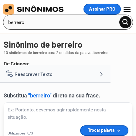
Assinar PRO
MENU
Sinônimo de berreiro
13 sinônimos de berreiro
para 2 sentidos da palavra
berreiro
:
De Criança:
choro
zoada
Reescrever Texto
,
.
1
Resumir Texto
Corrigir Texto
Detector de IA