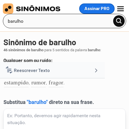
Assinar PRO
MENU
Sinônimo de barulho
46 sinônimos de barulho
para 5 sentidos da palavra
barulho
:
Qualquer som ou ruído:
som
ruído
estrondo
zoada
estrépito
Reescrever Texto
,
,
,
,
,
1
estampido
rumor
fragor
,
,
.
Resumir Texto
Corrigir Texto
Detector de IA