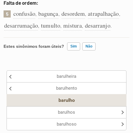
Falta de ordem:
confusão
bagunça
desordem
atrapalhação
,
,
,
,
5
desarrumação
tumulto
mistura
desarranjo
,
,
,
.
Estes sinônimos foram úteis?
Sim
Não
Existem sinônimos incorretos
barulheira
Nenhum dos sinônimos apresentados me ajudou
barulhento
Outro
barulho
barulhos
barulhoso