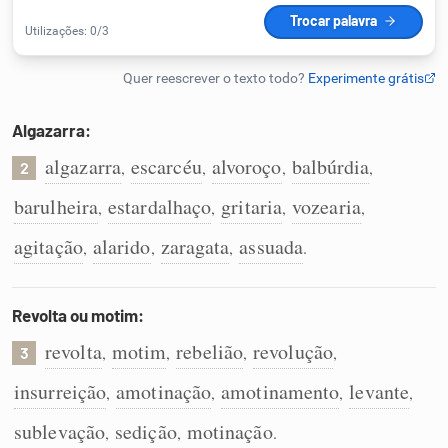
Humanizador de IA
Algazarra:
Cata-letras
algazarra
escarcéu
alvoroço
balbúrdia
,
,
,
,
2
Conexões
barulheira
estardalhaço
gritaria
vozearia
,
,
,
,
agitação
alarido
zaragata
assuada
,
,
,
.
Caça-palavras
Revolta ou motim:
revolta
motim
rebelião
revolução
,
,
,
,
3
Dicionário
insurreição
amotinação
amotinamento
levante
,
,
,
,
Sinônimos
sublevação
sedição
motinação
,
,
.