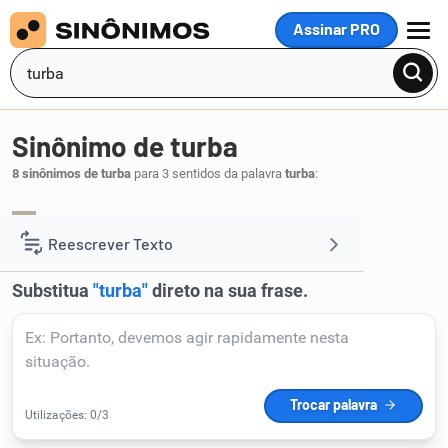
Assinar PRO
MENU
Sinônimo de turba
8 sinônimos de turba
para 3 sentidos da palavra
turba
:
aglomeração
.
1
Reescrever Texto
Resumir Texto
Corrigir Texto
Detector de IA