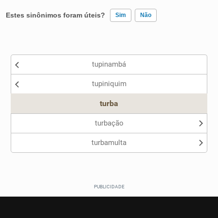
Estes sinônimos foram úteis?
Sim
Não
Existem sinônimos incorretos
tupinambá
Nenhum dos sinônimos apresentados me ajudou
tupiniquim
Outro
turba
turbação
turbamulta