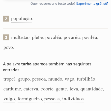
Humanizador de IA
população
.
2
Cata-letras
multidão
plebe
povaléu
povaréu
poviléu
,
,
,
,
,
3
povo
.
Conexões
Caça-palavras
A palavra
turba
aparece também nas seguintes
entradas:
tropel
grupo
pessoa
mundo
vaga
turbilhão
,
,
,
,
,
,
cardume
caterva
coorte
gente
leva
quantidade
Dicionário
,
,
,
,
,
,
vulgo
formigueiro
pessoas
indivíduos
,
,
,
Sinônimos