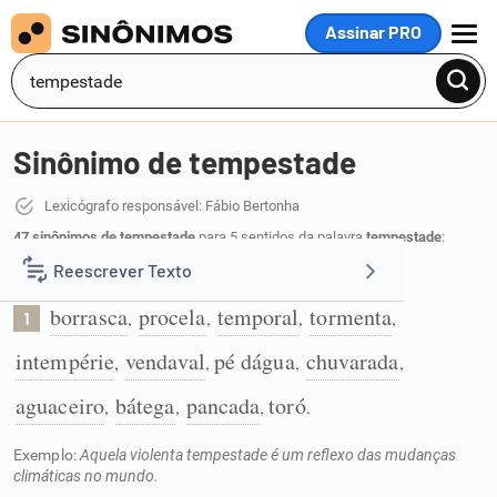
Assinar PRO
MENU
Sinônimo de tempestade
Lexicógrafo responsável: Fábio Bertonha
47 sinônimos de tempestade
para 5 sentidos da palavra
tempestade
:
Reescrever Texto
Perturbação atmosférica violenta:
borrasca
procela
temporal
tormenta
,
,
,
,
1
Resumir Texto
intempérie
vendaval
pé dágua
chuvarada
,
,
,
,
Corrigir Texto
aguaceiro
bátega
pancada
toró
,
,
,
.
Exemplo:
Aquela violenta tempestade é um reflexo das mudanças
Detector de IA
climáticas no mundo.