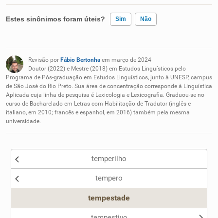
Estes sinônimos foram úteis?
Sim
Não
Existem sinônimos incorretos
Revisão por
Fábio Bertonha
em março de 2024
Nenhum dos sinônimos apresentados me ajudou
Doutor (2022) e Mestre (2018) em Estudos Linguísticos pelo
Programa de Pós-graduação em Estudos Linguísticos, junto à UNESP, campus
de São José do Rio Preto. Sua área de concentração corresponde à Linguística
Outro
Aplicada cuja linha de pesquisa é Lexicologia e Lexicografia. Graduou-se no
curso de Bacharelado em Letras com Habilitação de Tradutor (inglês e
italiano, em 2010; francês e espanhol, em 2016) também pela mesma
universidade.
temperilho
tempero
tempestade
tempestivo