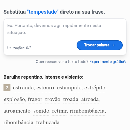
Humanizador de IA
Cata-letras
Conexões
Caça-palavras
Barulho repentino, intenso e violento:
estrondo
estouro
estampido
estrépito
,
,
,
,
2
explosão
fragor
trovão
troada
atroada
,
,
,
,
,
Dicionário
atroamento
sonido
retinir
rimbombância
,
,
,
,
Sinônimos
ribombância
trabucada
,
.