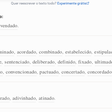
o:
svendado
.
minado
acordado
combinado
estabelecido
estipula
,
,
,
,
e
sentenciado
deliberado
definido
fixado
ultimad
,
,
,
,
,
do
convencionado
pactuado
concertado
concordado
,
,
,
,
trado
adivinhado
atinado
,
,
.