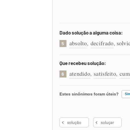
Dado solução a alguma coisa:
absolto
decifrado
solvi
,
,
5
Que recebeu solução:
atendido
satisfeito
cum
,
,
6
Estes sinônimos foram úteis?
Si
Existem sinônimos incorretos
solução
soluçar
Nenhum dos sinônimos apresent