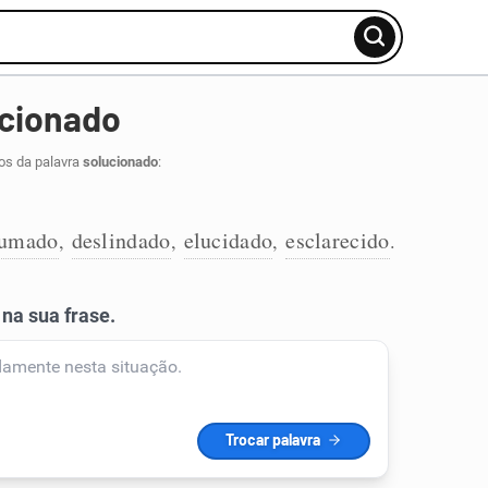
ucionado
os da palavra
solucionado
:
rumado
deslindado
elucidado
esclarecido
,
,
,
.