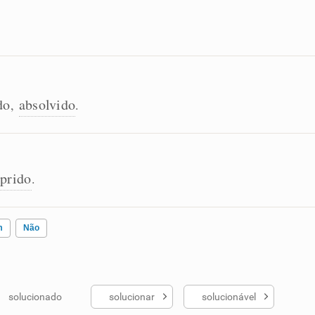
do
absolvido
,
.
prido
.
m
Não
solucionado
solucionar
solucionável
ados me ajudou