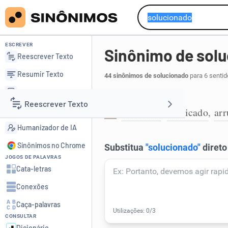
ESCREVER
Sinônimo de sol
Reescrever Texto
Resumir Texto
44 sinônimos de solucionado
para 6 sentid
Corrigir Texto
Que teve solução:
Reescrever Texto
Detector de IA
resolvido
explicado
ar
,
,
1
Humanizador de IA
Resumir Texto
Sinônimos no Chrome
JOGOS DE PALAVRAS
Corrigir Texto
Cata-letras
Conexões
Detector de IA
Caça-palavras
CONSULTAR
Humanizador de IA
Dicionário