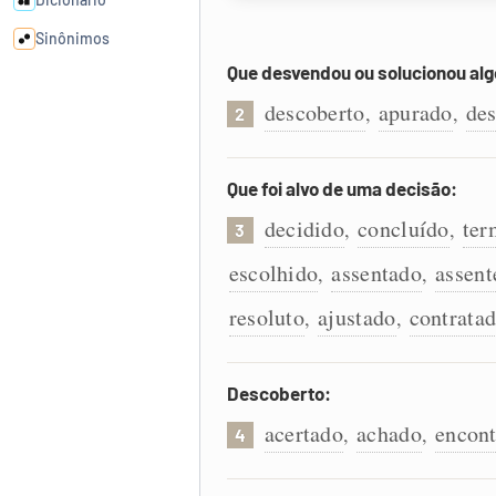
Sinônimos
Que desvendou ou solucionou alg
Cata-letras
descoberto
apurado
de
,
,
2
Conexões
Que foi alvo de uma decisão:
decidido
concluído
ter
,
,
Caça-palavras
3
escolhido
assentado
assent
,
,
resoluto
ajustado
contrata
,
,
Dicionário
Descoberto:
Sinônimos
acertado
achado
encon
,
,
4