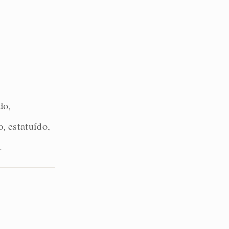
do
,
o
estatuído
,
,
.