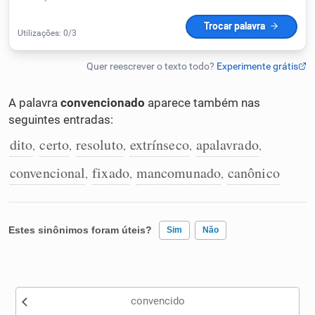
Humanizador de IA
Cata-letras
A palavra
convencionado
aparece também nas
seguintes entradas:
Conexões
dito
certo
resoluto
extrínseco
apalavrado
,
,
,
,
,
convencional
fixado
mancomunado
canônico
,
,
,
Caça-palavras
Estes sinônimos foram úteis?
Sim
Não
Dicionário
Existem sinônimos incorretos
Sinônimos
convencido
Nenhum dos sinônimos apresentados me ajudou