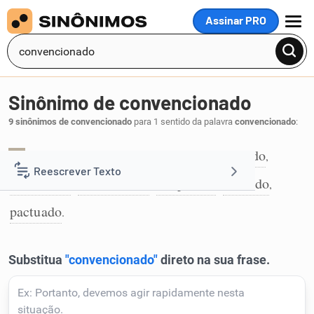
Assinar PRO
MENU
Sinônimo de convencionado
9 sinônimos de convencionado
para 1 sentido da palavra
convencionado
:
acertado
acordado
ajustado
combinado
,
,
,
,
1
Reescrever Texto
contratado
estabelecido
estipulado
firmado
,
,
,
,
pactuado
Resumir Texto
.
Corrigir Texto
Detector de IA