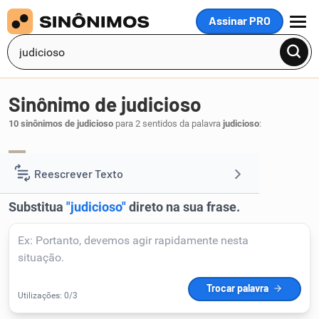
Assinar PRO
MENU
Sinônimo de judicioso
10 sinônimos de judicioso
para 2 sentidos da palavra
judicioso
:
sério
grave
,
.
1
Reescrever Texto
Resumir Texto
Corrigir Texto
Detector de IA