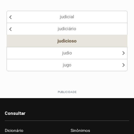
Existem sinônimos incorretos
judicial
Nenhum dos sinônimos apresentados me ajudou
judiciário
Outro
judicioso
judio
jugo
Consultar
Dicionário
Sinônimos