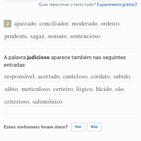
Humanizador de IA
ajuizado
conciliador
moderado
ordeiro
,
,
,
,
2
prudente
sagaz
sensato
sentencioso
,
,
,
.
Cata-letras
A palavra
judicioso
aparece também nas seguintes
Conexões
entradas:
responsável
acertado
cauteloso
cordato
sabido
,
,
,
,
,
Caça-palavras
sábio
meticuloso
certeiro
lógico
lúcido
são
,
,
,
,
,
,
criterioso
salomônico
,
Dicionário
Estes sinônimos foram úteis?
Sim
Não
Sinônimos