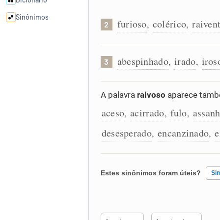
Sinônimos
furioso
colérico
raiven
,
,
2
Cata-letras
abespinhado
irado
iros
,
,
3
Conexões
A palavra
raivoso
aparece també
Caça-palavras
aceso
acirrado
fulo
assan
,
,
,
desesperado
encanzinado
e
,
,
Dicionário
Estes sinônimos foram úteis?
Si
Sinônimos
Existem sinônimos incorretos