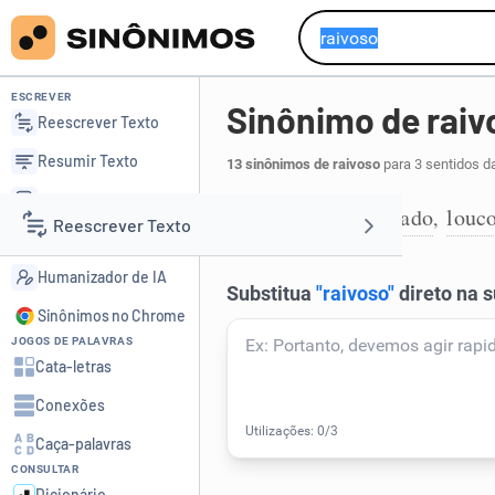
ESCREVER
Sinônimo de raiv
Reescrever Texto
Resumir Texto
13 sinônimos de raivoso
para 3 sentidos d
Corrigir Texto
hidrófobo
danado
louc
,
,
1
Reescrever Texto
Detector de IA
Humanizador de IA
Resumir Texto
Sinônimos no Chrome
JOGOS DE PALAVRAS
Corrigir Texto
Cata-letras
Conexões
Detector de IA
Caça-palavras
CONSULTAR
Humanizador de IA
Dicionário