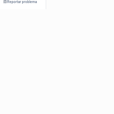
Reportar problema
Consultar
Escrev
Dicionário
Reescre
Sinônimos
Parafra
Conjugação
Corrigir
Antônimos
Resumir
O
Dicionário Online de Sinônimos
é parte do
Dicio.com.br
e
conta com mais de 30 mil sinônimos de palavras e de expressões
em português do Brasil.