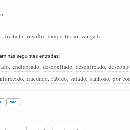
to
.
o
irritado
revolto
tempestuoso
zangado
,
,
,
,
.
m nas seguintes entradas:
hado
endiabrado
desconfiado
desenfreado
descontr
,
,
,
,
nfurecido
iracundo
rábido
safado
sanhoso
por co
,
,
,
,
,
m
Não