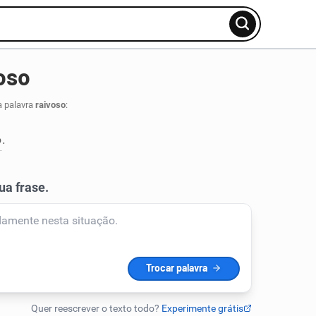
oso
a palavra
raivoso
:
o
.