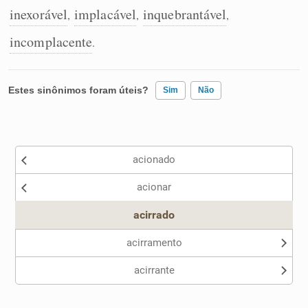
inexorável
implacável
inquebrantável
,
,
,
incomplacente
.
Estes sinônimos foram úteis?
Sim
Não
Existem sinônimos incorretos
acionado
Nenhum dos sinônimos apresentados me ajudou
acionar
Outro
acirrado
acirramento
acirrante