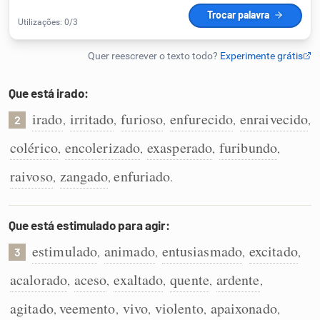
Humanizador de IA
Que está irado:
Cata-letras
irado
irritado
furioso
enfurecido
enraivecido
,
,
,
,
,
2
Conexões
colérico
encolerizado
exasperado
furibundo
,
,
,
,
raivoso
zangado
enfuriado
,
,
.
Caça-palavras
Que está estimulado para agir:
estimulado
animado
entusiasmado
excitado
,
,
,
,
3
Dicionário
acalorado
aceso
exaltado
quente
ardente
,
,
,
,
,
Sinônimos
agitado
veemento
vivo
violento
apaixonado
,
,
,
,
,