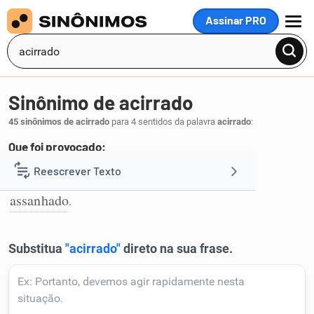
Assinar PRO
MENU
Sinônimo de acirrado
45 sinônimos de acirrado
para 4 sentidos da palavra
acirrado
:
Que foi provocado:
provocado
atiçado
instigado
açulado
Reescrever Texto
,
,
,
,
1
assanhado
.
Resumir Texto
Corrigir Texto
Detector de IA