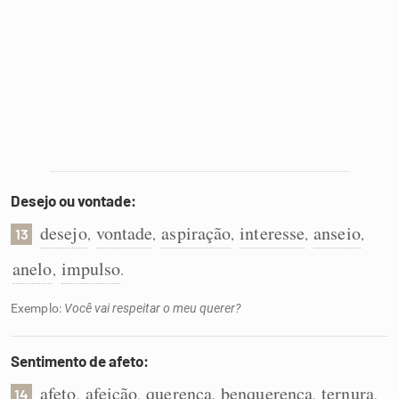
Desejo ou vontade:
desejo
vontade
aspiração
interesse
anseio
,
,
,
,
,
13
anelo
impulso
,
.
Exemplo:
Você vai respeitar o meu querer?
Sentimento de afeto:
afeto
afeição
querença
benquerença
ternura
,
,
,
,
,
14