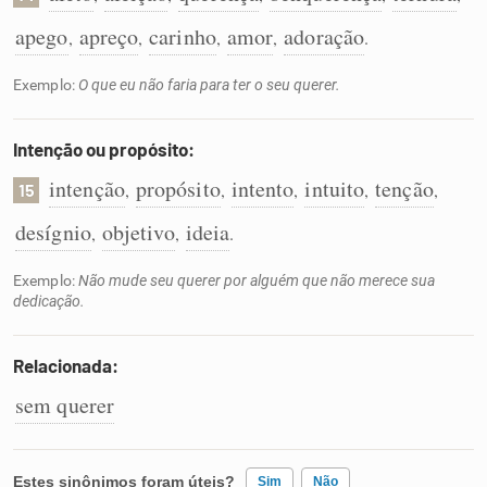
apego
apreço
carinho
amor
adoração
,
,
,
,
.
Exemplo:
O que eu não faria para ter o seu querer.
Intenção ou propósito:
intenção
propósito
intento
intuito
tenção
,
,
,
,
,
15
desígnio
objetivo
ideia
,
,
.
Exemplo:
Não mude seu querer por alguém que não merece sua
dedicação.
Relacionada:
sem querer
Estes sinônimos foram úteis?
Sim
Não