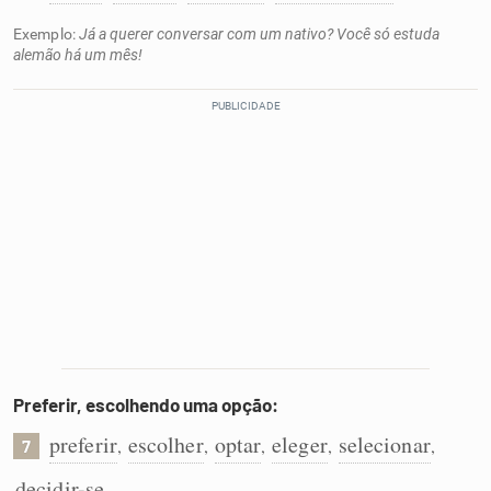
Exemplo:
Já a querer conversar com um nativo? Você só estuda
alemão há um mês!
Preferir, escolhendo uma opção:
preferir
escolher
optar
eleger
selecionar
,
,
,
,
,
7
decidir-se
.