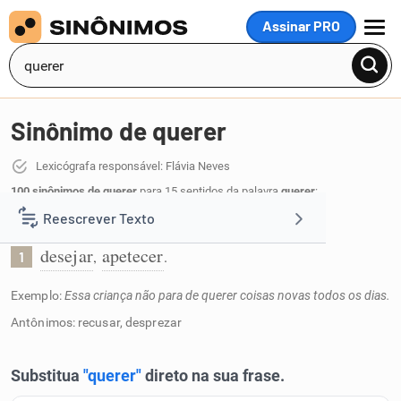
Assinar PRO
MENU
Sinônimo de querer
Lexicógrafa responsável: Flávia Neves
100 sinônimos de querer
para 15 sentidos da palavra
querer
:
Reescrever Texto
Ter vontade:
desejar
apetecer
,
.
1
Resumir Texto
Exemplo:
Essa criança não para de querer coisas novas todos os dias.
Corrigir Texto
Antônimos: recusar, desprezar
Detector de IA