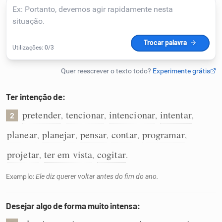
Humanizador de IA
Cata-letras
Conexões
Ter intenção de:
pretender
tencionar
intencionar
intentar
,
,
,
,
2
Caça-palavras
planear
planejar
pensar
contar
programar
,
,
,
,
,
projetar
ter em vista
cogitar
,
,
.
Dicionário
Exemplo:
Ele diz querer voltar antes do fim do ano.
Sinônimos
Desejar algo de forma muito intensa: