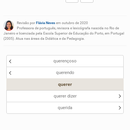
Existem sinônimos incorretos
Revisão por
Flávia Neves
em outubro de 2020
Nenhum dos sinônimos apresentados me ajudou
Professora de português, revisora e lexicógrafa nascida no Rio de
Janeiro e licenciada pela Escola Superior de Educação do Porto, em Portugal
(2005). Atua nas áreas da Didática e da Pedagogia.
Outro
querençoso
querendo
querer
querer dizer
querida