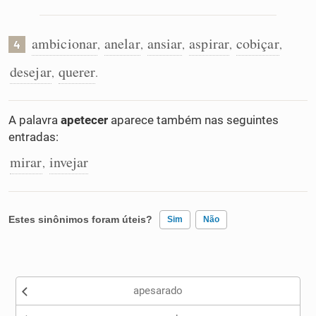
ambicionar
anelar
ansiar
aspirar
cobiçar
,
,
,
,
,
4
desejar
querer
,
.
A palavra
apetecer
aparece também nas seguintes
entradas:
mirar
invejar
,
Estes sinônimos foram úteis?
Sim
Não
Existem sinônimos incorretos
apesarado
Nenhum dos sinônimos apresentados me ajudou