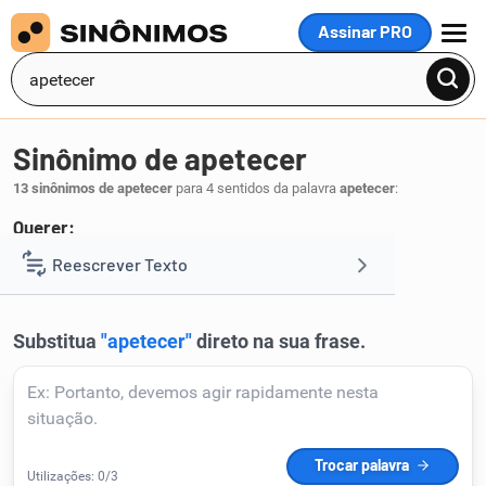
Assinar PRO
MENU
Sinônimo de apetecer
13 sinônimos de apetecer
para 4 sentidos da palavra
apetecer
:
Querer:
desejar
Reescrever Texto
.
1
Resumir Texto
Corrigir Texto
Detector de IA