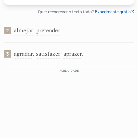
Humanizador de IA
almejar
pretender
,
.
2
Cata-letras
agradar
satisfazer
aprazer
,
,
.
3
Conexões
Caça-palavras
Dicionário
Sinônimos