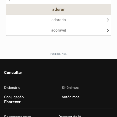
adorar
adoraria
adorável
Consultar
Dicionário
Sinônimos
Conjugação
Antônimos
Escrever
Reescrever texto
Detector de IA