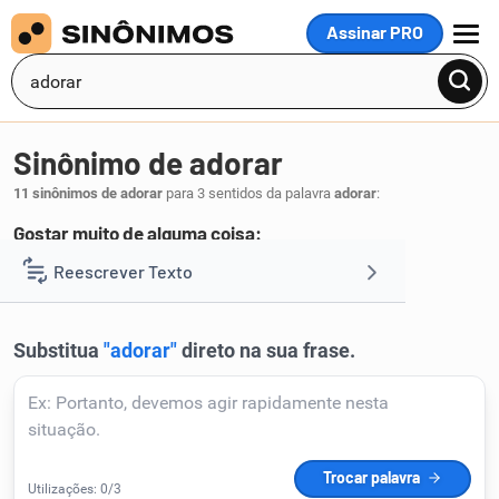
Assinar PRO
MENU
Sinônimo de adorar
11 sinônimos de adorar
para 3 sentidos da palavra
adorar
:
Gostar muito de alguma coisa:
estimar
amar
admirar
gostar
prezar
Reescrever Texto
,
,
,
,
.
1
Resumir Texto
Corrigir Texto
Detector de IA