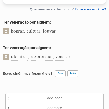
Humanizador de IA
Ter veneração por alguém:
honrar
cultuar
louvar
,
,
.
2
Cata-letras
Conexões
Ter veneração por alguém:
idolatrar
reverenciar
venerar
,
,
.
3
Caça-palavras
Estes sinônimos foram úteis?
Sim
Não
Dicionário
Existem sinônimos incorretos
adorador
Nenhum dos sinônimos apresentados me ajudou
Sinônimos
adorante
Outro